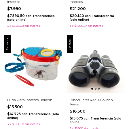
Insectos
Insectos
$7.990
$21.200
$7.590,50
$20.140
con
Transferencia
con
Transferencia
(solo online)
(solo online)
3
x
$2.663,33
sin interés
3
x
$7.066,67
sin interés
Sin stock
Sin stock
Lupa Para Insectos Hokenn
Binoculares 4X30 Hokenn
Teens
$15.500
$16.500
$14.725
con
Transferencia (solo
online)
$15.675
con
Transferencia (solo
online)
3
x
$5.166,67
sin interés
3
x
$5.500
sin interés