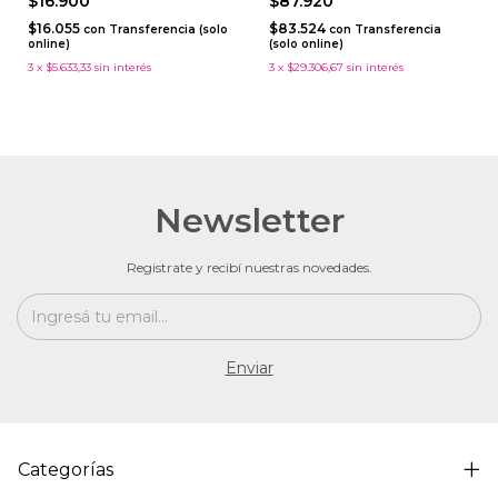
$16.900
$87.920
$16.055
$83.524
con
Transferencia (solo
con
Transferencia
online)
(solo online)
3
x
$5.633,33
sin interés
3
x
$29.306,67
sin interés
Newsletter
Registrate y recibí nuestras novedades.
Categorías