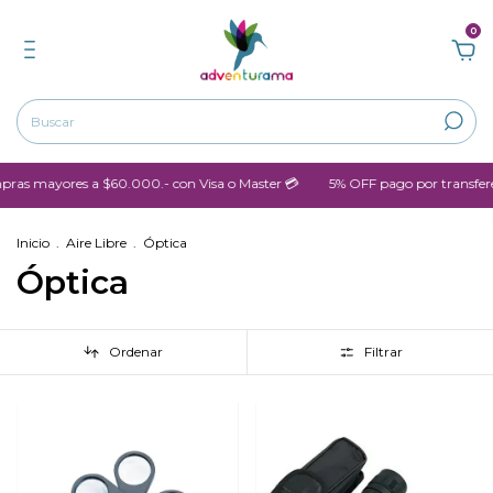
0
mayores a $60.000.- con Visa o Master 💳
5% OFF pago por transferenci
Inicio
.
Aire Libre
.
Óptica
Óptica
Ordenar
Filtrar