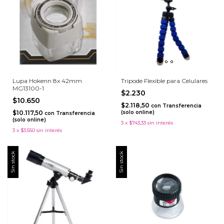
Lupa Hokenn 8x 42mm
Tripode Flexible para Celulares
MG13100-1
$2.230
$10.650
$2.118,50
con
Transferencia
$10.117,50
(solo online)
con
Transferencia
(solo online)
3
x
$743,33
sin interés
3
x
$3.550
sin interés
Sin stock
Sin stock