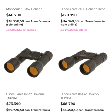
Monocular 16X52 Hokenn
Binoculares 7X50 Hokenn Xeon
$40.790
$120.990
$38.750,50
$114.940,50
con
Transferencia
con
Transferencia
(solo online)
(solo online)
3
x
$13.596,67
sin interés
3
x
$40.330
sin interés
Binoculares 16X32 Hokenn
Binoculares 10X32 Hokenn
Travel2
Travel2
$73.390
$68.790
$69.720,50
$65.350,50
con
Transferencia
con
Transferencia