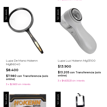
Sin stock
Sin stock
Lupa De Mano Hokenn
Lupa Luz Hokenn Mg13100
Mg86040
$13.900
$8.400
$13.205
con
Transferencia (solo
$7.980
online)
con
Transferencia (solo
online)
3
x
$4.633,33
sin interés
3
x
$2.800
sin interés
Sin stock
Sin stock