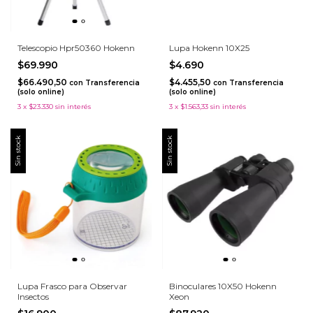
Telescopio Hpr50360 Hokenn
Lupa Hokenn 10X25
$69.990
$4.690
$66.490,50
$4.455,50
con
Transferencia
con
Transferencia
(solo online)
(solo online)
3
x
$23.330
sin interés
3
x
$1.563,33
sin interés
Sin stock
Sin stock
Lupa Frasco para Observar
Binoculares 10X50 Hokenn
Insectos
Xeon