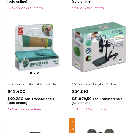
(solo online)
(solo online)
3
x
$24.463,33
sin interés
3
x
$22.930
sin interés
Monocular Infantil Ajustable
Microscopio Dígital Optiks
$42.400
$54.610
$40.280
$51.879,50
con
Transferencia
con
Transferencia
(solo online)
(solo online)
3
x
$14.133,33
sin interés
3
x
$18.203,33
sin interés
Envío gratis