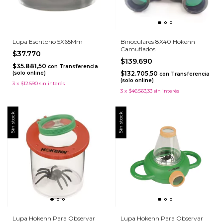
Lupa Escritorio 5X65Mm
Binoculares 8X40 Hokenn
Camuflados
$37.770
$139.690
$35.881,50
con
Transferencia
(solo online)
$132.705,50
con
Transferencia
(solo online)
3
x
$12.590
sin interés
3
x
$46.563,33
sin interés
Sin stock
Sin stock
Lupa Hokenn Para Observar
Lupa Hokenn Para Observar