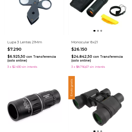
Lupa 3 Lentes 21Mm
Monocular 8x21
$7.290
$26.150
$6.925,50
$24.842,50
con
Transferencia
con
Transferencia
(solo online)
(solo online)
3
x
$2.430
sin interés
3
x
$8.716,67
sin interés
Envío gratis