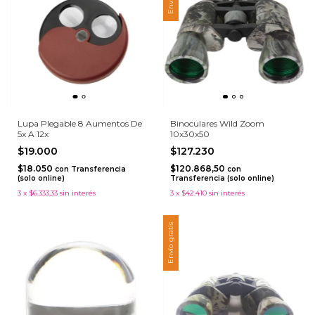
Lupa Plegable 8 Aumentos De
Binoculares Wild Zoom
5x A 12x
10x30x50
$19.000
$127.230
$18.050
$120.868,50
con
Transferencia
con
(solo online)
Transferencia (solo online)
3
x
$6.333,33
sin interés
3
x
$42.410
sin interés
Envío gratis