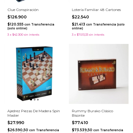
Clue Conspiración
Lotería Familiar 48 Cartones
$126.900
$22.540
$120.555
$21.413
con
Transferencia
con
Transferencia (solo
(solo online)
online)
3
x
$42.300
sin interés
3
x
$7.513,33
sin interés
Ajedrez Piezas De Madera Spin
Rummy Burako Clásico
Master
Bisonte
$27.990
$77.410
$26.590,50
$73.539,50
con
Transferencia
con
Transferencia