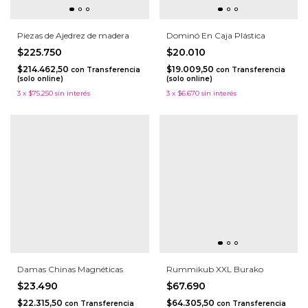
Piezas de Ajedrez de madera
Dominó En Caja Plástica
$225.750
$20.010
$214.462,50
$19.009,50
con
Transferencia
con
Transferencia
(solo online)
(solo online)
3
x
$75.250
sin interés
3
x
$6.670
sin interés
Damas Chinas Magnéticas
Rummikub XXL Burako
$23.490
$67.690
$22.315,50
$64.305,50
con
Transferencia
con
Transferencia