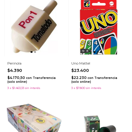
Perinola
Uno Mattel
$4.390
$23.400
$4.170,50
$22.230
con
Transferencia
con
Transferencia
(solo online)
(solo online)
3
x
$1.463,33
sin interés
3
x
$7.800
sin interés