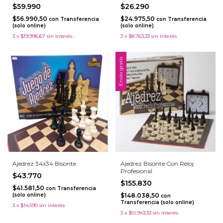
$59.990
$26.290
$56.990,50
$24.975,50
con
Transferencia
con
Transferencia
(solo online)
(solo online)
3
x
$19.996,67
sin interés
3
x
$8.763,33
sin interés
Envío gratis
Ajedrez 34x34 Bisonte
Ajedrez Bisonte Con Reloj
Profesional
$43.770
$155.830
$41.581,50
con
Transferencia
(solo online)
$148.038,50
con
Transferencia (solo online)
3
x
$14.590
sin interés
3
x
$51.943,33
sin interés