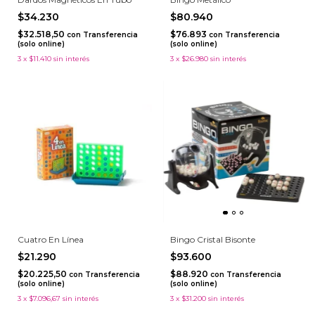
$34.230
$80.940
$32.518,50
$76.893
con
Transferencia
con
Transferencia
(solo online)
(solo online)
3
x
$11.410
sin interés
3
x
$26.980
sin interés
Cuatro En Línea
Bingo Cristal Bisonte
$21.290
$93.600
$20.225,50
$88.920
con
Transferencia
con
Transferencia
(solo online)
(solo online)
3
x
$7.096,67
sin interés
3
x
$31.200
sin interés