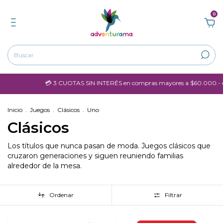
0
💳 3 CUOTAS SIN INTERÉS en compras mayores a $60.000.- con Visa
Inicio
.
Juegos
.
Clásicos
.
Uno
Clásicos
Los títulos que nunca pasan de moda. Juegos clásicos que
cruzaron generaciones y siguen reuniendo familias
alrededor de la mesa.
Ordenar
Filtrar