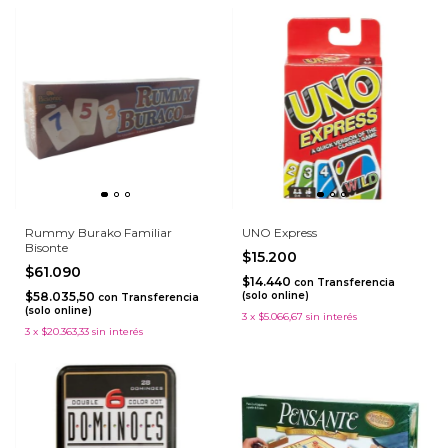
Rummy Burako Familiar
UNO Express
Bisonte
$15.200
$61.090
$14.440
con
Transferencia
$58.035,50
(solo online)
con
Transferencia
(solo online)
3
x
$5.066,67
sin interés
3
x
$20.363,33
sin interés