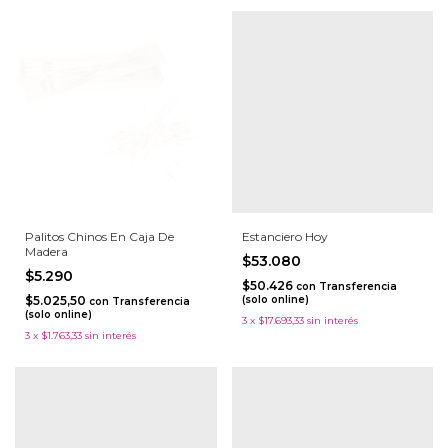
Palitos Chinos En Caja De
Estanciero Hoy
Madera
$53.080
$5.290
$50.426
con
Transferencia
$5.025,50
(solo online)
con
Transferencia
(solo online)
3
x
$17.693,33
sin interés
3
x
$1.763,33
sin interés