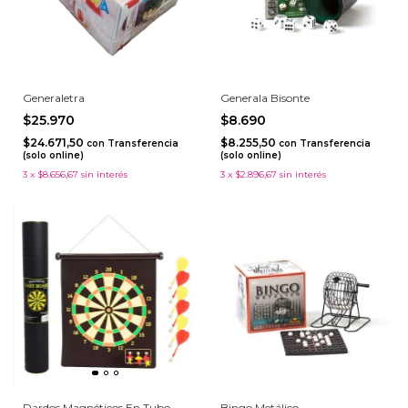
Generaletra
Generala Bisonte
$25.970
$8.690
$24.671,50
$8.255,50
con
Transferencia
con
Transferencia
(solo online)
(solo online)
3
x
$8.656,67
sin interés
3
x
$2.896,67
sin interés
Dardos Magnéticos En Tubo
Bingo Metálico