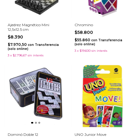
Ajedrez Magnético Mini
Chromino
12,5x12.5 cm
$58.800
$8.390
$55.860
con
Transferencia
$7.970,50
(solo online)
con
Transferencia
(solo online)
3
x
$19.600
sin interés
3
x
$2.796,67
sin interés
Dominó Doble 12
UNO Junior Move