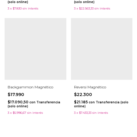
(solo online)
(solo online)
3
x
$7.830
sin interés
3
x
$22.563,33
sin interés
Backgammon Magnético
Reversi Magnético
$17.990
$22.300
$17.090,50
$21.185
con
Transferencia
con
Transferencia (solo
(solo online)
online)
3
x
$5.996,67
sin interés
3
x
$7.433,33
sin interés