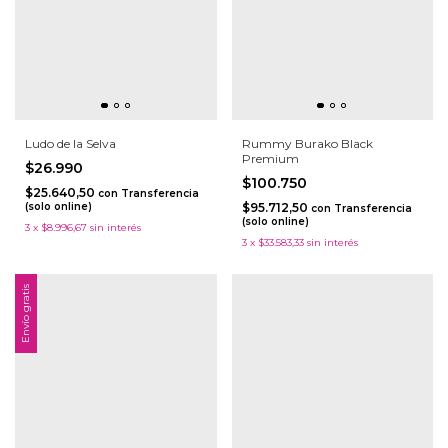
Ludo de la Selva
Rummy Burako Black
Premium
$26.990
$100.750
$25.640,50
con
Transferencia
(solo online)
$95.712,50
con
Transferencia
(solo online)
3
x
$8.996,67
sin interés
3
x
$33.583,33
sin interés
Envío gratis