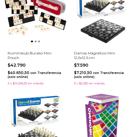
Rummikub Burako Mini
Damas Magnético Mini
Pouch
12,5x12.5 cm
$42.790
$7.590
$40.650,50
$7.210,50
con
Transferencia
con
Transferencia
(solo online)
(solo online)
3
x
$14.263,33
sin interés
3
x
$2.530
sin interés