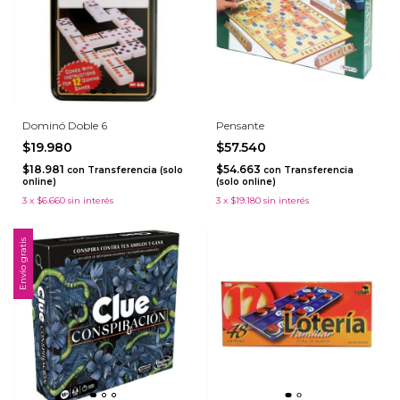
Dominó Doble 6
Pensante
$19.980
$57.540
$18.981
$54.663
con
Transferencia (solo
con
Transferencia
online)
(solo online)
3
x
$6.660
sin interés
3
x
$19.180
sin interés
Envío gratis