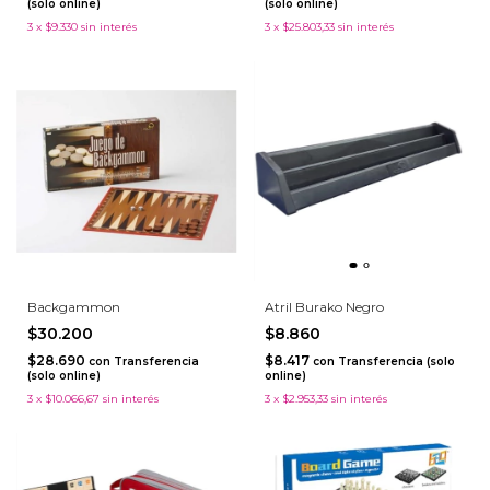
(solo online)
(solo online)
3
x
$9.330
sin interés
3
x
$25.803,33
sin interés
Backgammon
Atril Burako Negro
$30.200
$8.860
$28.690
$8.417
con
Transferencia
con
Transferencia (solo
(solo online)
online)
3
x
$10.066,67
sin interés
3
x
$2.953,33
sin interés