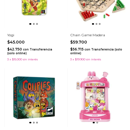
Yogi
Chain Game Madera
$45.000
$59.700
$42.750
$56.715
con
Transferencia
con
Transferencia (solo
(solo online)
online)
3
x
$15.000
sin interés
3
x
$19.900
sin interés