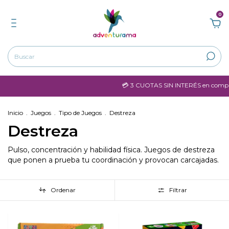
0
💳 3 CUOTAS SIN INTERÉS en compras mayo
Inicio
.
Juegos
.
Tipo de Juegos
.
Destreza
Destreza
Pulso, concentración y habilidad física. Juegos de destreza
que ponen a prueba tu coordinación y provocan carcajadas.
Ordenar
Filtrar