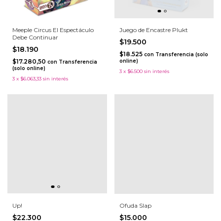
Meeple Circus El Espectáculo
Juego de Encastre Plukt
Debe Continuar
$19.500
$18.190
$18.525
con
Transferencia (solo
$17.280,50
online)
con
Transferencia
(solo online)
3
x
$6.500
sin interés
3
x
$6.063,33
sin interés
Up!
Ofuda Slap
$22.300
$15.000