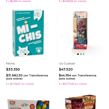
3
x
$6.500
sin interés
3
x
$4.833,33
sin interés
Michis
Go Cuckoo!
$33.350
$47.320
$31.682,50
$44.954
con
Transferencia
con
Transferencia
(solo online)
(solo online)
3
x
$11.116,67
sin interés
3
x
$15.773,33
sin interés