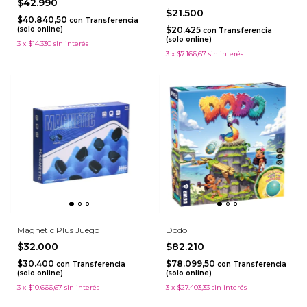
$42.990
$21.500
$40.840,50
con
Transferencia
(solo online)
$20.425
con
Transferencia
(solo online)
3
x
$14.330
sin interés
3
x
$7.166,67
sin interés
Magnetic Plus Juego
Dodo
$32.000
$82.210
$30.400
$78.099,50
con
Transferencia
con
Transferencia
(solo online)
(solo online)
3
x
$10.666,67
sin interés
3
x
$27.403,33
sin interés