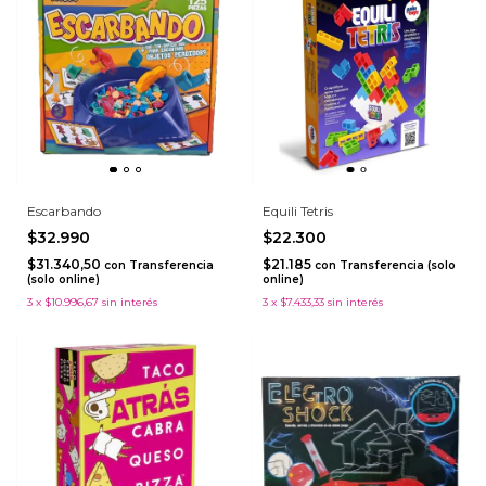
Escarbando
Equili Tetris
$32.990
$22.300
$31.340,50
$21.185
con
Transferencia
con
Transferencia (solo
(solo online)
online)
3
x
$10.996,67
sin interés
3
x
$7.433,33
sin interés