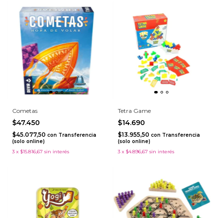
Cometas
Tetra Game
$47.450
$14.690
$45.077,50
$13.955,50
con
Transferencia
con
Transferencia
(solo online)
(solo online)
3
x
$15.816,67
sin interés
3
x
$4.896,67
sin interés