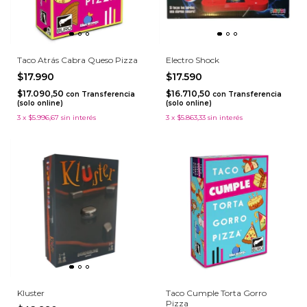
Taco Atrás Cabra Queso Pizza
Electro Shock
$17.990
$17.590
$17.090,50
$16.710,50
con
Transferencia
con
Transferencia
(solo online)
(solo online)
3
x
$5.996,67
sin interés
3
x
$5.863,33
sin interés
Kluster
Taco Cumple Torta Gorro
Pizza