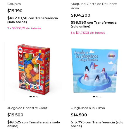
Couples
Máquina Garra de Peluches
Rosa
$19.190
$104.200
$18.230,50
con
Transferencia
(solo online)
$98.990
con
Transferencia
(solo online)
3
x
$6.396,67
sin interés
3
x
$34.733,33
sin interés
Juego de Encastre Plakt
Pingüinos a la Cima
$19.500
$14.500
$18.525
$13.775
con
Transferencia (solo
con
Transferencia (solo
online)
online)