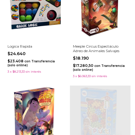
Logica Rapida
Meeple Circus Espectáculo
Aéreo de Animales Salvajes
$24.640
$18.190
$23.408
con
Transferencia
(solo online)
$17.280,50
con
Transferencia
(solo online)
3
x
$8.213,33
sin interés
3
x
$6.063,33
sin interés