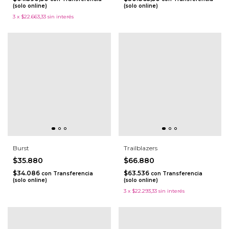
(solo online)
(solo online)
3
x
$22.663,33
sin interés
Burst
Trailblazers
$35.880
$66.880
$34.086
$63.536
con
Transferencia
con
Transferencia
(solo online)
(solo online)
3
x
$22.293,33
sin interés