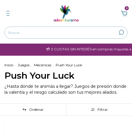
0
💳 3 CUOTAS SIN INTERÉS en compras mayores a $60.000.
Inicio
.
Juegos
.
Mecánicas
.
Push Your Luck
Push Your Luck
¿Hasta dónde te animás a llegar? Juegos de presión donde
la valentía y el riesgo calculado son tus mejores aliados.
Ordenar
Filtrar