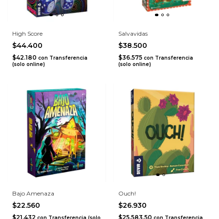
High Score
Salvavidas
$44.400
$38.500
$42.180
$36.575
con
Transferencia
con
Transferencia
(solo online)
(solo online)
Bajo Amenaza
Ouch!
$22.560
$26.930
$21.432
$25.583,50
con
Transferencia (solo
con
Transferencia