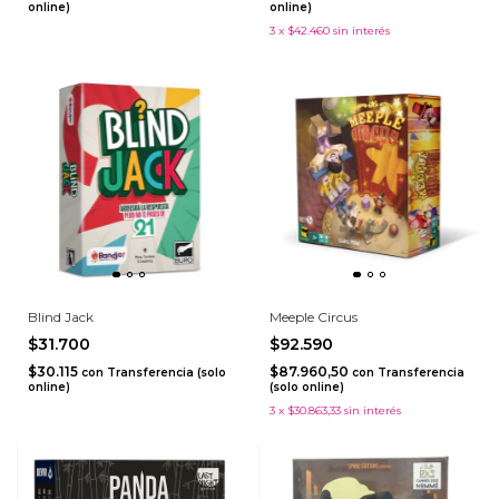
online)
online)
3
x
$42.460
sin interés
Blind Jack
Meeple Circus
$31.700
$92.590
$30.115
$87.960,50
con
Transferencia (solo
con
Transferencia
online)
(solo online)
3
x
$30.863,33
sin interés