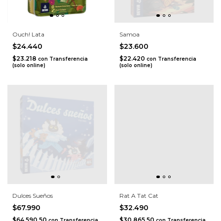
Ouch! Lata
Samoa
$24.440
$23.600
$23.218
$22.420
con
Transferencia
con
Transferencia
(solo online)
(solo online)
Dulces Sueños
Rat A Tat Cat
$67.990
$32.490
$64.590,50
$30.865,50
con
Transferencia
con
Transferencia