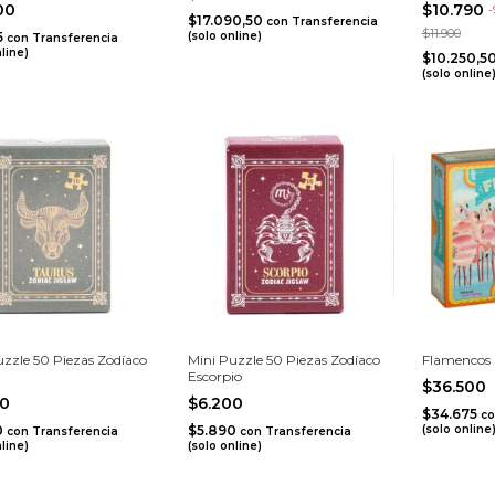
900
$10.790
-
$17.090,50
con
Transferencia
$11.900
5
(solo online)
con
Transferencia
nline)
$10.250,5
(solo online
uzzle 50 Piezas Zodíaco
Mini Puzzle 50 Piezas Zodíaco
Flamencos
Escorpio
$36.500
00
$6.200
$34.675
co
0
$5.890
(solo online
con
Transferencia
con
Transferencia
nline)
(solo online)