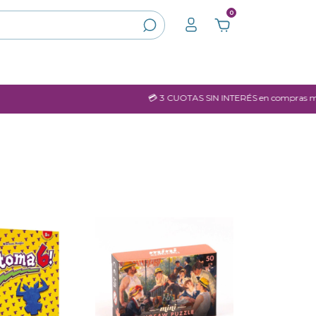
0
💳 3 CUOTAS SIN INTERÉS en compras mayores a $60.000.