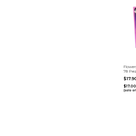
Flowers
78 Pie
$17.
$17.0
(solo o