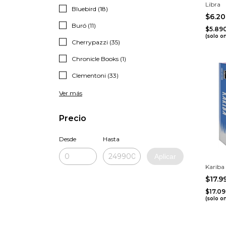
Libra
Bluebird (18)
$6.2
Buró (11)
$5.89
(solo o
Cherrypazzi (35)
Chronicle Books (1)
Clementoni (33)
Ver más
Precio
Desde
Hasta
Aplicar
Kariba
$17.
$17.0
(solo o