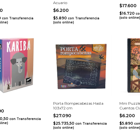
Acuario
$17.600
00
$6.200
$16.720
co
0
$5.890
(solo online
con
Transferencia
con
Transferencia
nline)
(solo online)
Porta Rompecabezas Hasta
Mini Puzzle
103x72 cm
Cuentos Clá
990
Prejudice
$27.090
$6.200
90,50
con
Transferencia
nline)
$25.735,50
$5.890
con
Transferencia
co
(solo online)
(solo online