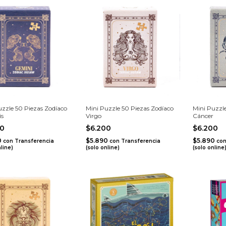
uzzle 50 Piezas Zodíaco
Mini Puzzle 50 Piezas Zodíaco
Mini Puzzle
is
Virgo
Cáncer
00
$6.200
$6.200
0
$5.890
$5.890
con
Transferencia
con
Transferencia
co
nline)
(solo online)
(solo online