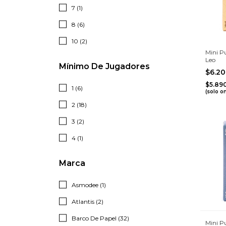
7 (1)
8 (6)
10 (2)
Mini P
Leo
Mínimo De Jugadores
$6.2
$5.89
1 (6)
(solo o
2 (18)
3 (2)
4 (1)
Marca
Asmodee (1)
Atlantis (2)
Barco De Papel (32)
Mini P