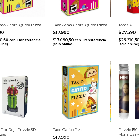
ato Cabra Queso Pizza
Taco Atrás Cabra Queso Pizza
Toma 6
990
$17.990
$27.590
90,50
$17.090,50
$26.210,5
con
Transferencia
con
Transferencia
nline)
(solo online)
(solo online
 Flor Roja Puzzle 3D
Taco Gatito Pizza
Puzzle 150
ezas
Mona Lisa 
$17.990