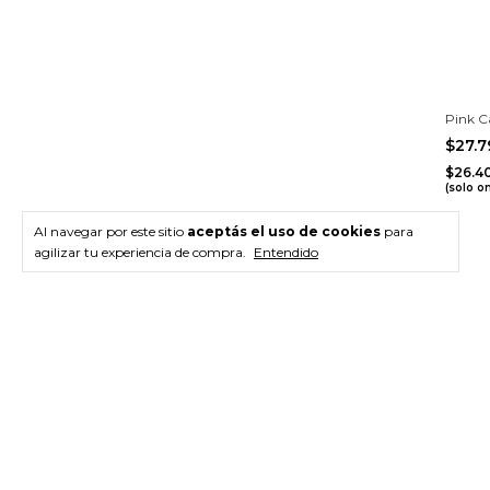
Pink C
$27.
$26.4
(solo o
Al navegar por este sitio
aceptás el uso de cookies
para
agilizar tu experiencia de compra.
Entendido
Newsletter
Registra
Categorías
Nave