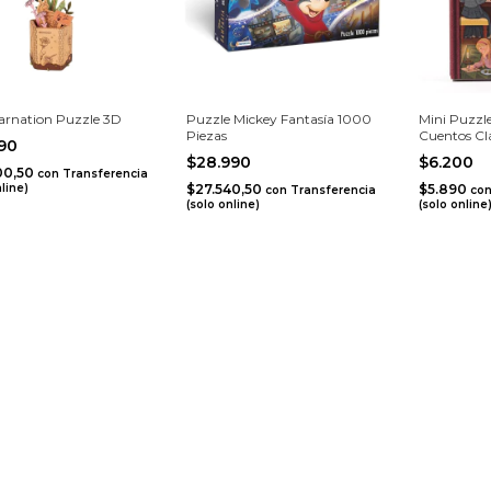
arnation Puzzle 3D
Puzzle Mickey Fantasía 1000
Mini Puzzle
Piezas
Cuentos Clá
790
Women
$28.990
$6.200
00,50
con
Transferencia
nline)
$27.540,50
$5.890
con
Transferencia
co
(solo online)
(solo online
te y recibí nuestras novedades.
gación
Contactanos