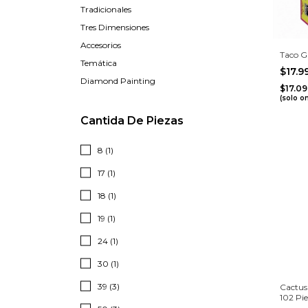
Tradicionales
Tres Dimensiones
Accesorios
Taco G
Temática
$17.
Diamond Painting
$17.0
(solo o
Cantida De Piezas
8 (1)
17 (1)
18 (1)
19 (1)
24 (1)
30 (1)
39 (3)
Cactus
102 Pi