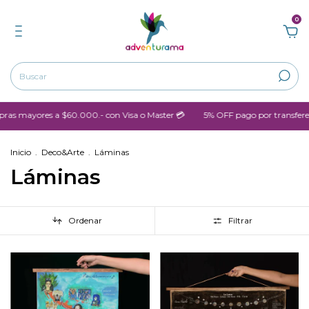
0
 $60.000.- con Visa o Master 💳
5% OFF pago por transferencia
💳 
Inicio
.
Deco&Arte
.
Láminas
Láminas
Ordenar
Filtrar