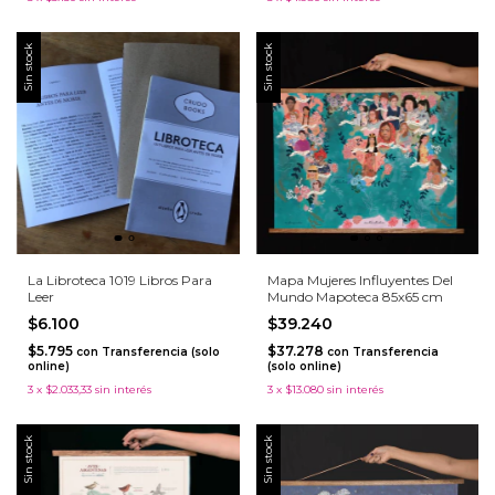
Sin stock
Sin stock
La Libroteca 1019 Libros Para
Mapa Mujeres Influyentes Del
Leer
Mundo Mapoteca 85x65 cm
$6.100
$39.240
$5.795
$37.278
con
Transferencia (solo
con
Transferencia
online)
(solo online)
3
x
$2.033,33
sin interés
3
x
$13.080
sin interés
Sin stock
Sin stock