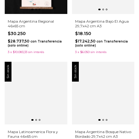
Mapa Argentina Regional
Mapa Argentina Bajo El Agua
46x65 cm
29,7x42 cm A3
$30.250
$18.150
$28.737,50
$17.242,50
con
Transferencia
con
Transferencia
(solo online)
(solo online)
3
x
$10.083,33
sin interés
3
x
$6.050
sin interés
Sin stock
Sin stock
Mapa Latinoamerica Flora y
Mapa Argentina Bosque Nativo
Fauna 46x65 cm
Bordado 29,7x42 cm A3