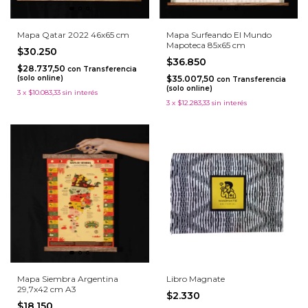
Mapa Qatar 2022 46x65 cm
Mapa Surfeando El Mundo
Mapoteca 85x65 cm
$30.250
$36.850
$28.737,50
con
Transferencia
(solo online)
$35.007,50
con
Transferencia
(solo online)
3
x
$10.083,33
sin interés
3
x
$12.283,33
sin interés
Mapa Siembra Argentina
Libro Magnate
29,7x42 cm A3
$2.330
$18.150