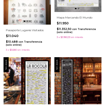
Mapa Marcando El Mundo
$11.950
$11.352,50
con
Transferencia
Pasaporte Lugares Visitados
(solo online)
$11.040
3
x
$3.983,33
sin interés
$10.488
con
Transferencia
(solo online)
3
x
$3.680
sin interés
Sin stock
Sin stock