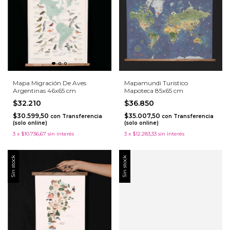
Mapa Migración De Aves
Mapamundi Turistico
Argentinas 46x65 cm
Mapoteca 85x65 cm
$32.210
$36.850
$30.599,50
$35.007,50
con
Transferencia
con
Transferencia
(solo online)
(solo online)
3
x
$10.736,67
sin interés
3
x
$12.283,33
sin interés
Sin stock
Sin stock