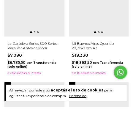
La Cartelera Series 600 Series
Mi Buenos Aires Querido
Para Ver Antes de Morir
29,7x42 cm A3
$7.090
$19.330
$6.735,50
$18.363,50
con
Transferencia
con
Transferencia
(solo online)
(solo online)
3
x
$2.363,33
sin interés
3
x
$6.443,33
sin interés
Sin stock
Sin stock
Al navegar por este sitio
aceptás el uso de cookies
para
agilizar tu experiencia de compra.
Entendido