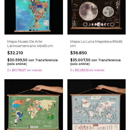
Mapa Museo De Arte
Mapa La Luna Mapoteca 85x65
Latinoamericano 46x65 cm
cm
$32.210
$36.850
$30.599,50
$35.007,50
con
Transferencia
con
Transferencia
(solo online)
(solo online)
3
x
$10.736,67
sin interés
3
x
$12.283,33
sin interés