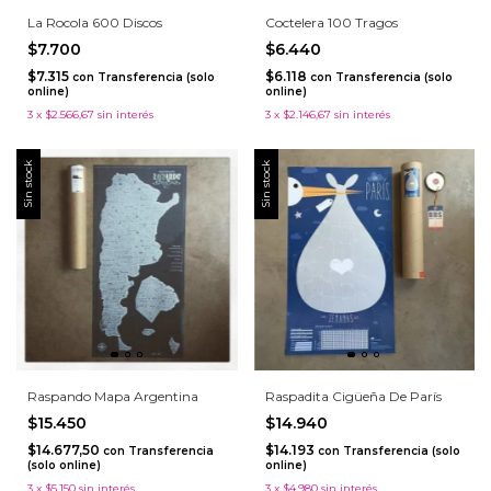
La Rocola 600 Discos
Coctelera 100 Tragos
$7.700
$6.440
$7.315
$6.118
con
Transferencia (solo
con
Transferencia (solo
online)
online)
3
x
$2.566,67
sin interés
3
x
$2.146,67
sin interés
Sin stock
Sin stock
Raspando Mapa Argentina
Raspadita Cigüeña De París
$15.450
$14.940
$14.677,50
$14.193
con
Transferencia
con
Transferencia (solo
(solo online)
online)
3
x
$5.150
sin interés
3
x
$4.980
sin interés