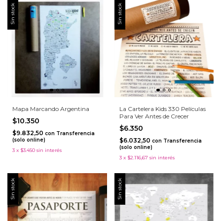
Sin stock
Sin stock
Mapa Marcando Argentina
La Cartelera Kids 330 Películas
Para Ver Antes de Crecer
$10.350
$6.350
$9.832,50
con
Transferencia
(solo online)
$6.032,50
con
Transferencia
(solo online)
3
x
$3.450
sin interés
3
x
$2.116,67
sin interés
Sin stock
Sin stock