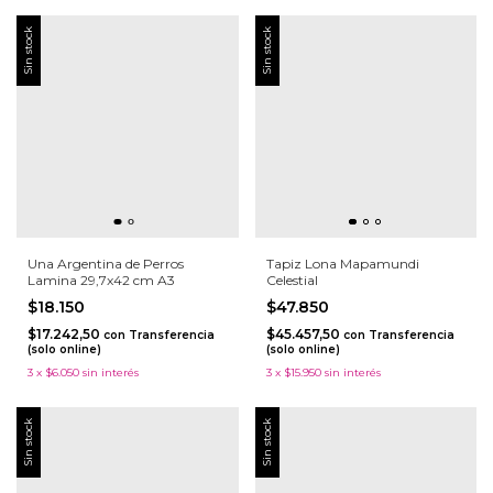
Sin stock
Sin stock
Una Argentina de Perros
Tapiz Lona Mapamundi
Lamina 29,7x42 cm A3
Celestial
$18.150
$47.850
$17.242,50
$45.457,50
con
Transferencia
con
Transferencia
(solo online)
(solo online)
3
x
$6.050
sin interés
3
x
$15.950
sin interés
Sin stock
Sin stock