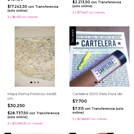
$2.213,50
con
Transferencia
$17.242,50
(solo online)
con
Transferencia
(solo online)
3
x
$776,67
sin interés
3
x
$6.050
sin interés
Sin stock
Mapa Roma Pictórico 46x65
Cartelera 1000 Pelis Para Ver
cm
$7.700
$30.250
$7.315
con
Transferencia (solo
$28.737,50
online)
con
Transferencia
(solo online)
3
x
$2.566,67
sin interés
3
x
$10.083,33
sin interés