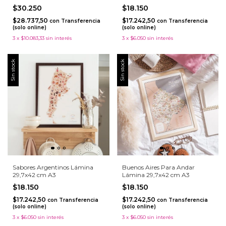
$30.250
$18.150
$28.737,50
$17.242,50
con
Transferencia
con
Transferencia
(solo online)
(solo online)
3
x
$10.083,33
sin interés
3
x
$6.050
sin interés
Sin stock
Sin stock
Sabores Argentinos Lámina
Buenos Aires Para Andar
29,7x42 cm A3
Lámina 29,7x42 cm A3
$18.150
$18.150
$17.242,50
$17.242,50
con
Transferencia
con
Transferencia
(solo online)
(solo online)
3
x
$6.050
sin interés
3
x
$6.050
sin interés