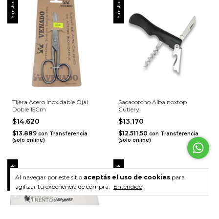
Sin stock
Sin stock
Tijera Acero Inoxidable Ojal
Sacacorcho Albainoxtop
Doble 15Cm
Cutlery
$14.620
$13.170
$13.889
$12.511,50
con
Transferencia
con
Transferencia
(solo online)
(solo online)
Sin stock
Sin stock
Al navegar por este sitio
aceptás el uso de cookies
para
agilizar tu experiencia de compra.
Entendido