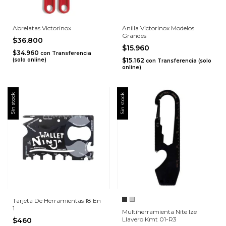
Abrelatas Victorinox
Anilla Victorinox Modelos
Grandes
$36.800
$15.960
$34.960
con
Transferencia
(solo online)
$15.162
con
Transferencia (solo
online)
Sin stock
Sin stock
Tarjeta De Herramientas 18 En
1
Multiherramienta Nite Ize
Llavero Kmt 01-R3
$460