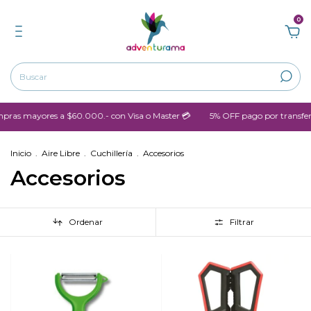
0
s mayores a $60.000.- con Visa o Master 💳
5% OFF pago por transferen
Inicio
.
Aire Libre
.
Cuchillería
.
Accesorios
Accesorios
Ordenar
Filtrar