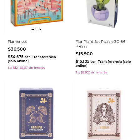
Flamencos
Flor Plant Set Puzzle 3D 86
Piezas
$36.500
$15.900
$34.675
con
Transferencia
(solo online)
$15.105
con
Transferencia (solo
online)
3
x
$12.166,67
sin interés
3
x
$5.300
sin interés