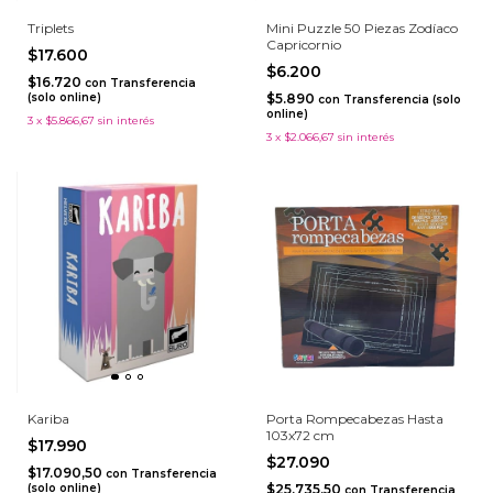
Triplets
Mini Puzzle 50 Piezas Zodíaco
Capricornio
$17.600
$6.200
$16.720
con
Transferencia
(solo online)
$5.890
con
Transferencia (solo
online)
3
x
$5.866,67
sin interés
3
x
$2.066,67
sin interés
Kariba
Porta Rompecabezas Hasta
103x72 cm
$17.990
$27.090
$17.090,50
con
Transferencia
(solo online)
$25.735,50
con
Transferencia