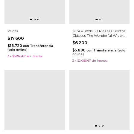
Valdés
Mini Puzzle 50 Piezas Cuentos
Clásicos The Wonderful Wizard
$17.600
Of Oz
$6.200
$16.720
con
Transferencia
(solo online)
$5.890
con
Transferencia (solo
online)
3
x
$5.866,67
sin interés
3
x
$2.066,67
sin interés