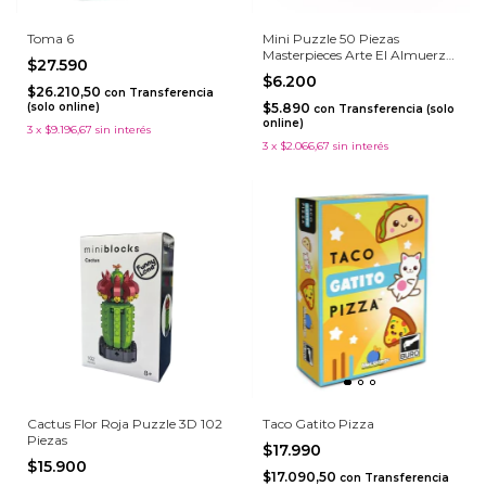
Toma 6
Mini Puzzle 50 Piezas
Masterpieces Arte El Almuerzo
$27.590
De Los Remeros
$6.200
$26.210,50
con
Transferencia
(solo online)
$5.890
con
Transferencia (solo
online)
3
x
$9.196,67
sin interés
3
x
$2.066,67
sin interés
Cactus Flor Roja Puzzle 3D 102
Taco Gatito Pizza
Piezas
$17.990
$15.900
$17.090,50
con
Transferencia