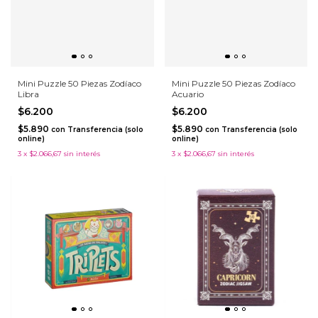
Mini Puzzle 50 Piezas Zodíaco
Mini Puzzle 50 Piezas Zodíaco
Libra
Acuario
$6.200
$6.200
$5.890
$5.890
con
Transferencia (solo
con
Transferencia (solo
online)
online)
3
x
$2.066,67
sin interés
3
x
$2.066,67
sin interés