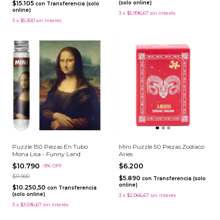
$15.105
(solo online)
con
Transferencia (solo
online)
3
x
$5.996,67
sin interés
3
x
$5.300
sin interés
Puzzle 150 Piezas En Tubo
Mini Puzzle 50 Piezas Zodíaco
Mona Lisa - Funny Land
Aries
$10.790
$6.200
-
9
%
OFF
$11.900
$5.890
con
Transferencia (solo
online)
$10.250,50
con
Transferencia
(solo online)
3
x
$2.066,67
sin interés
3
x
$3.596,67
sin interés