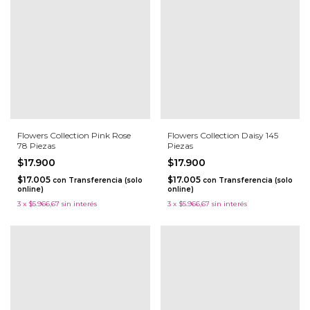
Flowers Collection Pink Rose
Flowers Collection Daisy 145
78 Piezas
Piezas
$17.900
$17.900
$17.005
$17.005
con
Transferencia (solo
con
Transferencia (solo
online)
online)
3
x
$5.966,67
sin interés
3
x
$5.966,67
sin interés