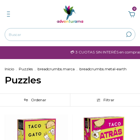
0
💳 3 CUOTAS SIN INTERÉS en compras mayores a 
Inicio
.
Puzzles
.
breadcrumbs.marca
.
breadcrumbs.metal-earth
Puzzles
Ordenar
Filtrar