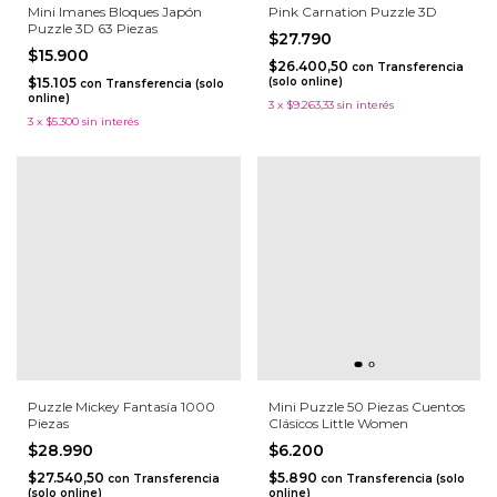
Mini Imanes Bloques Japón
Pink Carnation Puzzle 3D
Puzzle 3D 63 Piezas
$27.790
$15.900
$26.400,50
con
Transferencia
$15.105
(solo online)
con
Transferencia (solo
online)
3
x
$9.263,33
sin interés
3
x
$5.300
sin interés
Puzzle Mickey Fantasía 1000
Mini Puzzle 50 Piezas Cuentos
Piezas
Clásicos Little Women
$28.990
$6.200
$27.540,50
$5.890
con
Transferencia
con
Transferencia (solo
(solo online)
online)