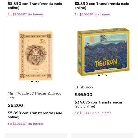
$5.890
$5.890
con
Transferencia (solo
con
Transferencia (solo
online)
online)
3
x
$2.066,67
sin interés
3
x
$2.066,67
sin interés
El Tiburón
Mini Puzzle 50 Piezas Zodíaco
$36.500
Leo
$34.675
con
Transferencia
$6.200
(solo online)
$5.890
3
x
$12.166,67
sin interés
con
Transferencia (solo
online)
3
x
$2.066,67
sin interés