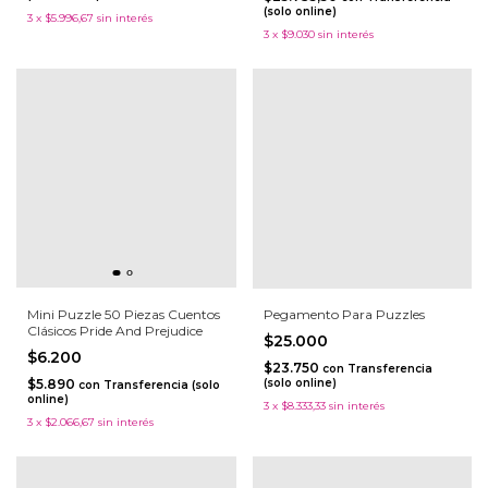
(solo online)
3
x
$5.996,67
sin interés
3
x
$9.030
sin interés
Mini Puzzle 50 Piezas Cuentos
Pegamento Para Puzzles
Clásicos Pride And Prejudice
$25.000
$6.200
$23.750
con
Transferencia
$5.890
(solo online)
con
Transferencia (solo
online)
3
x
$8.333,33
sin interés
3
x
$2.066,67
sin interés