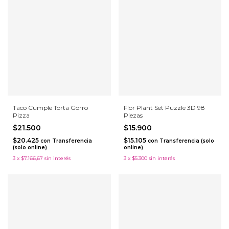
Taco Cumple Torta Gorro
Flor Plant Set Puzzle 3D 98
Pizza
Piezas
$21.500
$15.900
$20.425
$15.105
con
Transferencia
con
Transferencia (solo
(solo online)
online)
3
x
$7.166,67
sin interés
3
x
$5.300
sin interés