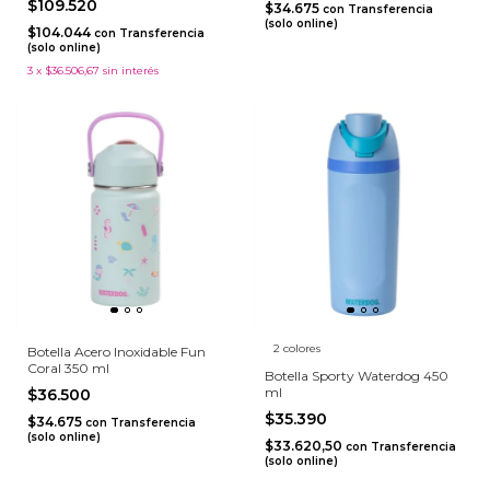
$109.520
$34.675
con
Transferencia
(solo online)
$104.044
con
Transferencia
(solo online)
3
x
$36.506,67
sin interés
2 colores
Botella Acero Inoxidable Fun
Coral 350 ml
Botella Sporty Waterdog 450
ml
$36.500
$35.390
$34.675
con
Transferencia
(solo online)
$33.620,50
con
Transferencia
(solo online)