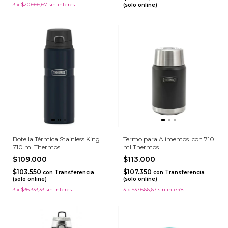
3
x
$20.666,67
sin interés
(solo online)
Botella Térmica Stainless King
Termo para Alimentos Icon 710
710 ml Thermos
ml Thermos
$109.000
$113.000
$103.550
$107.350
con
Transferencia
con
Transferencia
(solo online)
(solo online)
3
x
$36.333,33
sin interés
3
x
$37.666,67
sin interés