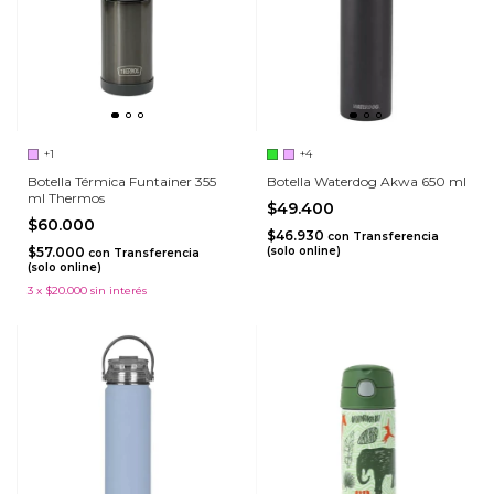
+1
+4
Botella Térmica Funtainer 355
Botella Waterdog Akwa 650 ml
ml Thermos
$49.400
$60.000
$46.930
con
Transferencia
$57.000
(solo online)
con
Transferencia
(solo online)
3
x
$20.000
sin interés