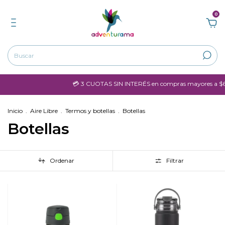
0
💳 3 CUOTAS SIN INTERÉS en compras mayores a $60.000
Inicio
.
Aire Libre
.
Termos y botellas
.
Botellas
Botellas
Ordenar
Filtrar