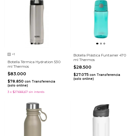
+1
Botella Plástica Funtainer 470
ml Thermos
Botella Térmica Hydration 530
ml Thermos
$28.500
$83.000
$27.075
con
Transferencia
(solo online)
$78.850
con
Transferencia
(solo online)
3
x
$27.666,67
sin interés