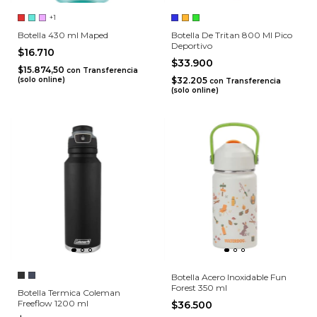
+1
Botella 430 ml Maped
Botella De Tritan 800 Ml Pico
Deportivo
$16.710
$33.900
$15.874,50
con
Transferencia
(solo online)
$32.205
con
Transferencia
(solo online)
Botella Acero Inoxidable Fun
Forest 350 ml
Botella Termica Coleman
Freeflow 1200 ml
$36.500