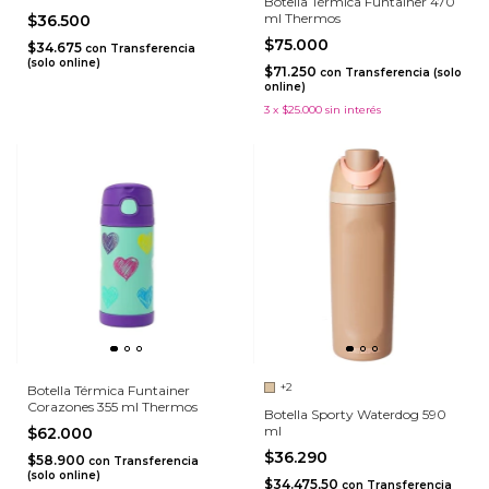
Botella Térmica Funtainer 470
ml Thermos
$36.500
$75.000
$34.675
con
Transferencia
(solo online)
$71.250
con
Transferencia (solo
online)
3
x
$25.000
sin interés
+2
Botella Térmica Funtainer
Corazones 355 ml Thermos
Botella Sporty Waterdog 590
ml
$62.000
$36.290
$58.900
con
Transferencia
(solo online)
$34.475,50
con
Transferencia