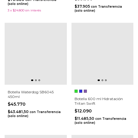
(solo online)
$37.905
con
Transferencia
3
x
$24.800
sin interés
(solo online)
Botella Waterdog SB6045
450ml
Botella 600 ml Hidratación
Tritan Swift
$45.770
$12.090
$43.481,50
con
Transferencia
(solo online)
$11.485,50
con
Transferencia
(solo online)