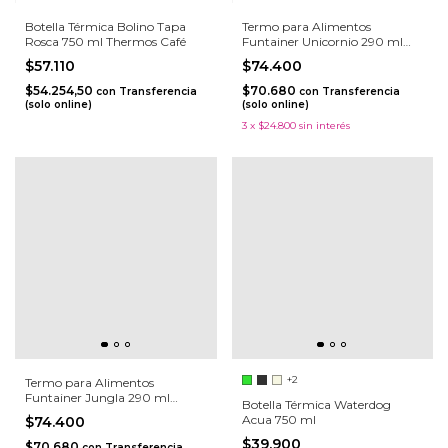
Botella Térmica Bolino Tapa
Termo para Alimentos
Rosca 750 ml Thermos Café
Funtainer Unicornio 290 ml
Thermos
$57.110
$74.400
$54.254,50
$70.680
con
Transferencia
con
Transferencia
(solo online)
(solo online)
3
x
$24.800
sin interés
+2
Termo para Alimentos
Funtainer Jungla 290 ml
Botella Térmica Waterdog
Thermos
Acua 750 ml
$74.400
$39.900
$70.680
con
Transferencia