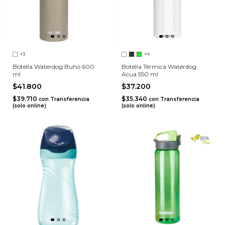
+3
+4
Botella Waterdog Buho 600
Botella Térmica Waterdog
ml
Acua 550 ml
$41.800
$37.200
$39.710
$35.340
con
Transferencia
con
Transferencia
(solo online)
(solo online)