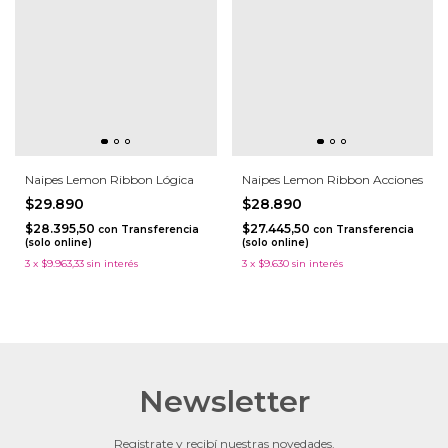
Naipes Lemon Ribbon Lógica
Naipes Lemon Ribbon Acciones
$29.890
$28.890
$28.395,50
$27.445,50
con
Transferencia
con
Transferencia
(solo online)
(solo online)
3
x
$9.963,33
sin interés
3
x
$9.630
sin interés
Newsletter
Registrate y recibí nuestras novedades.