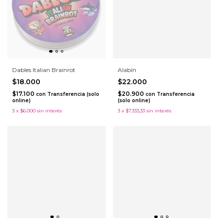
Dables Italian Brainrot
Alabín
$18.000
$22.000
$17.100
$20.900
con
Transferencia (solo
con
Transferencia
online)
(solo online)
3
x
$6.000
sin interés
3
x
$7.333,33
sin interés