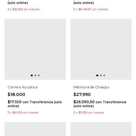
(solo online)
(solo online)
3
x
$16.300
sin interés
3
x
$8.146,67
sin interés
Carrera Acuática
Memoria de Chasqui
$18.000
$27.990
$17.100
$26.590,50
con
Transferencia (solo
con
Transferencia
online)
(solo online)
3
x
$6.000
sin interés
3
x
$9.330
sin interés