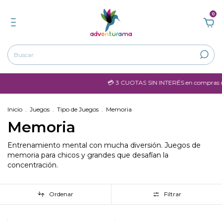
0
💳 3 CUOTAS SIN INTERÉS en compras mayores a $6
Inicio
.
Juegos
.
Tipo de Juegos
.
Memoria
Memoria
Entrenamiento mental con mucha diversión. Juegos de
memoria para chicos y grandes que desafían la
concentración.
Ordenar
Filtrar