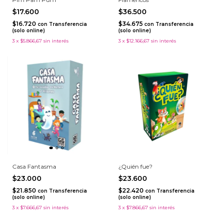
$17.600
$36.500
$16.720
$34.675
con
Transferencia
con
Transferencia
(solo online)
(solo online)
3
x
$5.866,67
sin interés
3
x
$12.166,67
sin interés
Casa Fantasma
¿Quién fue?
$23.000
$23.600
$21.850
$22.420
con
Transferencia
con
Transferencia
(solo online)
(solo online)
3
x
$7.666,67
sin interés
3
x
$7.866,67
sin interés