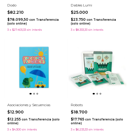
Dodo
Dables Lumi
$82.210
$25.000
$78.099,50
$23.750
con
Transferencia
con
Transferencia
(solo online)
(solo online)
3
x
$27.403,33
sin interés
3
x
$8.333,33
sin interés
Asociaciones y Secuencias
Robots
$12.900
$18.700
$12.255
$17.765
con
Transferencia (solo
con
Transferencia (solo
online)
online)
3
x
$4.300
sin interés
3
x
$6.233,33
sin interés