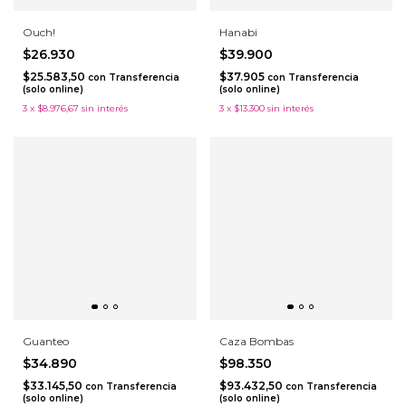
Ouch!
Hanabi
$26.930
$39.900
$25.583,50
$37.905
con
Transferencia
con
Transferencia
(solo online)
(solo online)
3
x
$8.976,67
sin interés
3
x
$13.300
sin interés
Guanteo
Caza Bombas
$34.890
$98.350
$33.145,50
$93.432,50
con
Transferencia
con
Transferencia
(solo online)
(solo online)