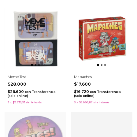
Meme Test
Mapaches
$28.000
$17.600
$26.600
$16.720
con
Transferencia
con
Transferencia
(solo online)
(solo online)
3
x
$9.333,33
sin interés
3
x
$5.866,67
sin interés