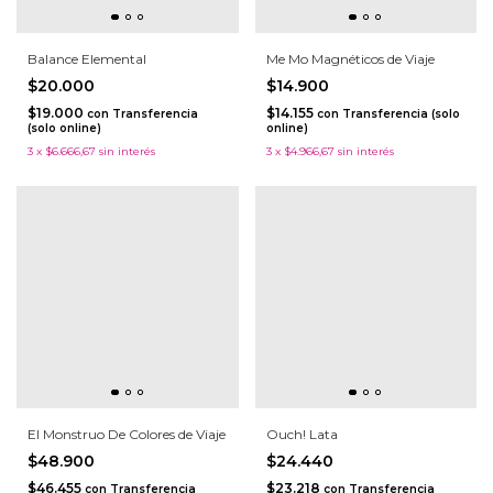
Balance Elemental
Me Mo Magnéticos de Viaje
$20.000
$14.900
$19.000
$14.155
con
Transferencia
con
Transferencia (solo
(solo online)
online)
3
x
$6.666,67
sin interés
3
x
$4.966,67
sin interés
El Monstruo De Colores de Viaje
Ouch! Lata
$48.900
$24.440
$46.455
$23.218
con
Transferencia
con
Transferencia