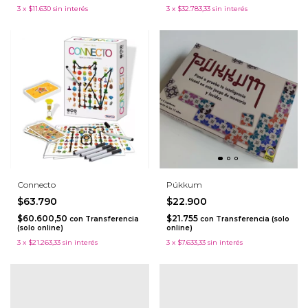
3
x
$11.630
sin interés
3
x
$32.783,33
sin interés
Connecto
Púkkum
$63.790
$22.900
$60.600,50
$21.755
con
Transferencia
con
Transferencia (solo
(solo online)
online)
3
x
$21.263,33
sin interés
3
x
$7.633,33
sin interés