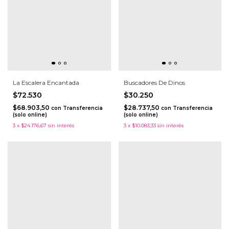
La Escalera Encantada
Buscadores De Dinos
$72.530
$30.250
$68.903,50
$28.737,50
con
Transferencia
con
Transferencia
(solo online)
(solo online)
3
x
$24.176,67
sin interés
3
x
$10.083,33
sin interés