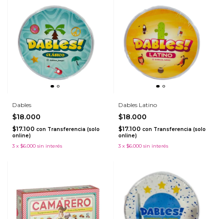
Dables
Dables Latino
$18.000
$18.000
$17.100
$17.100
con
Transferencia (solo
con
Transferencia (solo
online)
online)
3
x
$6.000
sin interés
3
x
$6.000
sin interés