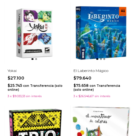
Yokai
El Laberinto Mágico
$27.100
$79.640
$25.745
$75.658
con
Transferencia (solo
con
Transferencia
online)
(solo online)
3
x
$9.033,33
sin interés
3
x
$26.546,67
sin interés