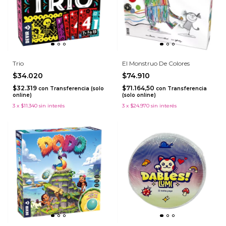
Trio
El Monstruo De Colores
$34.020
$74.910
$32.319
$71.164,50
con
Transferencia (solo
con
Transferencia
online)
(solo online)
3
x
$11.340
sin interés
3
x
$24.970
sin interés