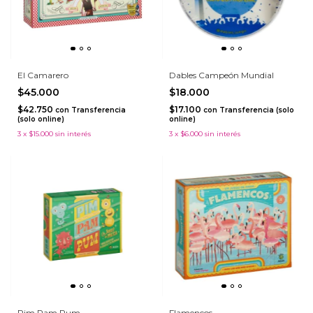
El Camarero
Dables Campeón Mundial
$45.000
$18.000
$42.750
$17.100
con
Transferencia
con
Transferencia (solo
(solo online)
online)
3
x
$15.000
sin interés
3
x
$6.000
sin interés
Pim Pam Pum
Flamencos