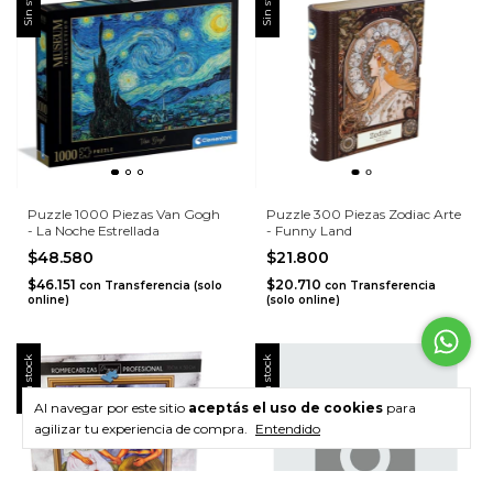
Sin stock
Sin stock
Puzzle 1000 Piezas Van Gogh
Puzzle 300 Piezas Zodiac Arte
- La Noche Estrellada
- Funny Land
$48.580
$21.800
$46.151
$20.710
con
Transferencia (solo
con
Transferencia
online)
(solo online)
Sin stock
Sin stock
Al navegar por este sitio
aceptás el uso de cookies
para
agilizar tu experiencia de compra.
Entendido