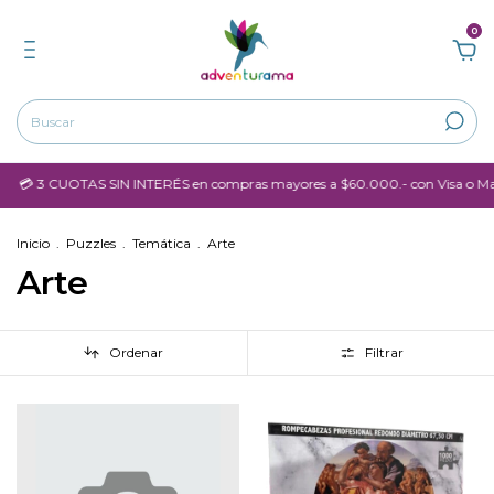
0
 3 CUOTAS SIN INTERÉS en compras mayores a $60.000.- con Visa o Master
Inicio
.
Puzzles
.
Temática
.
Arte
Arte
Ordenar
Filtrar