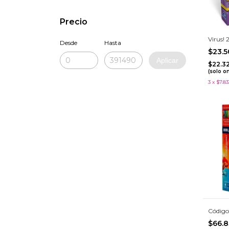
Precio
Virus! 
Desde
Hasta
$23.
Aplicar
$22.3
(solo o
3
x
$7.83
Código
$66.