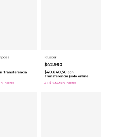
amposa
Kluster
$42.990
$40.840,50
n
Transferencia
con
)
Transferencia (solo online)
in interés
3
x
$14.330
sin interés