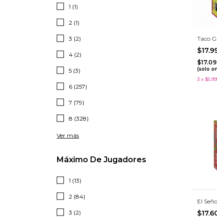
1 (1)
2 (1)
3 (2)
Taco G
$17.
4 (2)
$17.0
(solo o
5 (3)
3
x
$5.99
6 (257)
7 (79)
8 (328)
Ver más
Máximo De Jugadores
1 (13)
2 (84)
El Seño
$17.
3 (2)