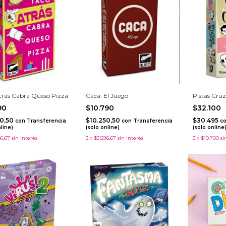
trás Cabra Queso Pizza
Caca: El Juego
Pistas Cru
990
$10.790
$32.100
90,50
$10.250,50
$30.495
con
Transferencia
con
Transferencia
c
nline)
(solo online)
(solo online
6,67
sin interés
3
x
$3.596,67
sin interés
3
x
$10.700
si