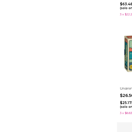
$63.4
(solo o
3
x
$22.
Unáni
$26.
$25.1
(solo o
3
x
$8.83