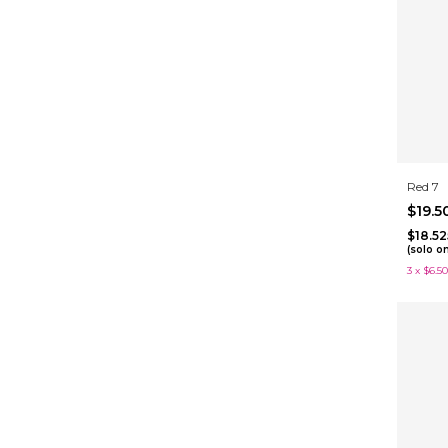
Red 7
$19.
$18.5
(solo o
3
x
$6.5