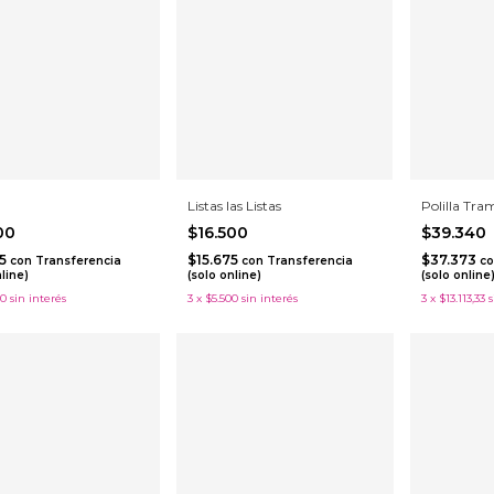
Listas las Listas
Polilla Tr
500
$16.500
$39.340
25
$15.675
$37.373
con
Transferencia
con
Transferencia
co
nline)
(solo online)
(solo online
00
sin interés
3
x
$5.500
sin interés
3
x
$13.113,33
s