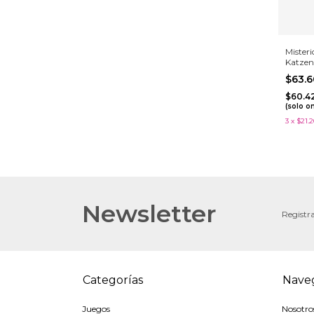
Mister
Katzen
$63.
$60.4
(solo o
3
x
$21.
Newsletter
Registra
Categorías
Nave
Juegos
Nosotro