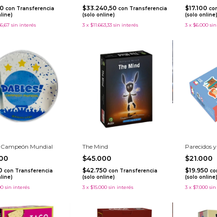
20
$33.240,50
$17.100
con
Transferencia
con
Transferencia
co
nline)
(solo online)
(solo online
6,67
sin interés
3
x
$11.663,33
sin interés
3
x
$6.000
sin
 Campeón Mundial
The Mind
Parecidos y
000
$45.000
$21.000
00
$42.750
$19.950
con
Transferencia
con
Transferencia
co
nline)
(solo online)
(solo online
00
sin interés
3
x
$15.000
sin interés
3
x
$7.000
sin