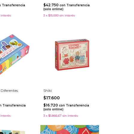
$42.750
n
Transferencia
con
Transferencia
)
(solo online)
 interés
3
x
$15.000
sin interés
 Diferentes
Shiki
$17.600
$16.720
n
Transferencia
con
Transferencia
)
(solo online)
 interés
3
x
$5.866,67
sin interés