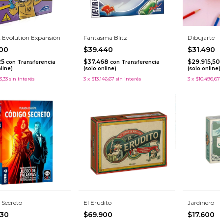
2 Evolution Expansión
Fantasma Blitz
Dibujarte
500
$39.440
$31.490
25
$37.468
$29.915,5
con
Transferencia
con
Transferencia
nline)
(solo online)
(solo online
3,33
sin interés
3
x
$13.146,67
sin interés
3
x
$10.496,67
 Secreto
El Erudito
Jardinero
830
$69.900
$17.600