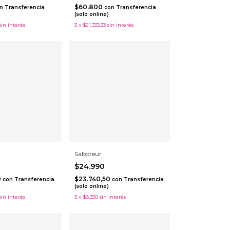
$60.800
n
Transferencia
con
Transferencia
)
(solo online)
sin interés
3
x
$21.333,33
sin interés
Saboteur
$24.990
0
$23.740,50
con
Transferencia
con
Transferencia
)
(solo online)
sin interés
3
x
$8.330
sin interés