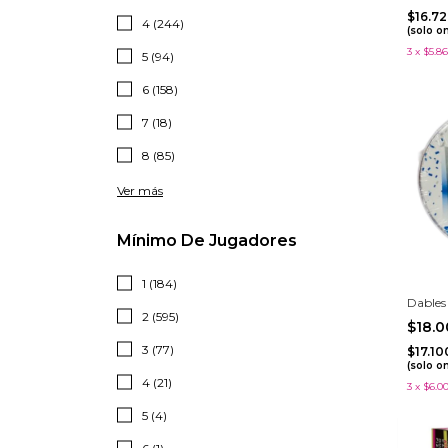
$16.7
4 (244)
(solo o
3
x
$5.86
5 (94)
6 (158)
7 (18)
8 (85)
Ver más
Mínimo De Jugadores
1 (184)
Dables
2 (595)
$18.
3 (77)
$17.1
(solo o
4 (21)
3
x
$6.0
5 (4)