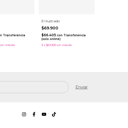
El Ilustrado
$69.900
$66.405
n
Transferencia
con
Transferencia
)
(solo online)
sin interés
3
x
$23.300
sin interés