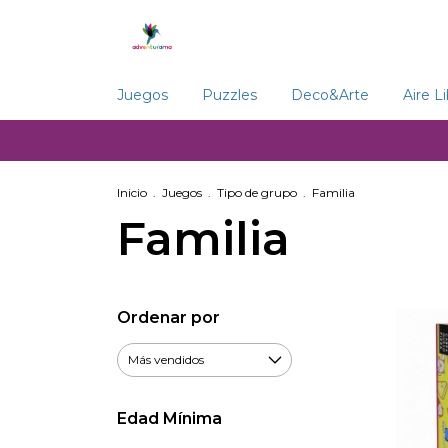
Juegos
Puzzles
Deco&Arte
Aire L
Inicio
.
Juegos
.
Tipo de grupo
.
Familia
Familia
Ordenar por
Edad Mínima