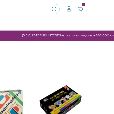
0
💳 3 CUOTAS SIN INTERÉS en compras mayores a $60.000.- con Visa o Mas