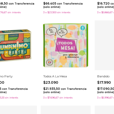
88,50
$66.405
$16.720
con
Transferencia
con
Transferencia
co
nline)
(solo online)
(solo online
276,67
sin interés
3
x
$23.300
sin interés
3
x
$5.866,67
mo Party
Todos A La Mesa
Bandido
500
$23.090
$17.990
75
$21.935,50
$17.090,5
con
Transferencia
con
Transferencia
nline)
(solo online)
(solo online
3,33
sin interés
3
x
$7.696,67
sin interés
3
x
$5.996,67