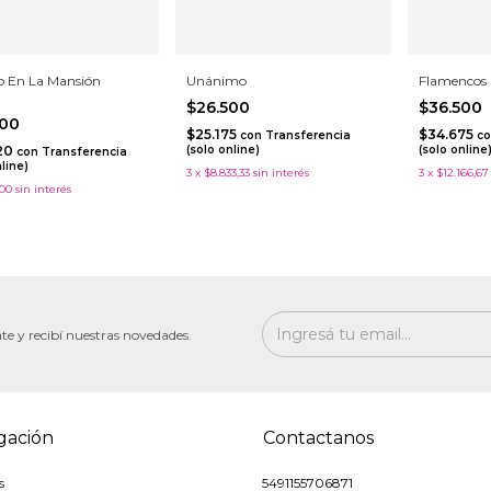
io En La Mansión
Unánimo
Flamencos
$26.500
$36.500
600
$25.175
$34.675
con
Transferencia
co
20
(solo online)
(solo online
con
Transferencia
nline)
3
x
$8.833,33
sin interés
3
x
$12.166,67
200
sin interés
te y recibí nuestras novedades.
gación
Contactanos
s
5491155706871