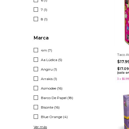
6 (1)
7 (1)
8 (1)
Marca
4m (7)
Taco A
Aa Lúdica (5)
$17.
$17.0
Angiru (1)
(solo o
Arrakis (1)
3
x
$5.99
Asmodee (16)
Barco De Papel (18)
Bisonte (16)
Blue Orange (4)
Ver más