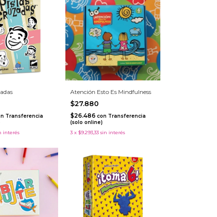
zadas
Atención Esto Es Mindfulness
$27.880
$26.486
on
Transferencia
con
Transferencia
)
(solo online)
n interés
3
x
$9.293,33
sin interés