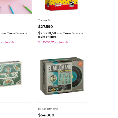
Toma 6
$27.590
0
$26.210,50
con
Transferencia
con
Transferencia
)
(solo online)
sin interés
3
x
$9.196,67
sin interés
El Melómano
$64.000