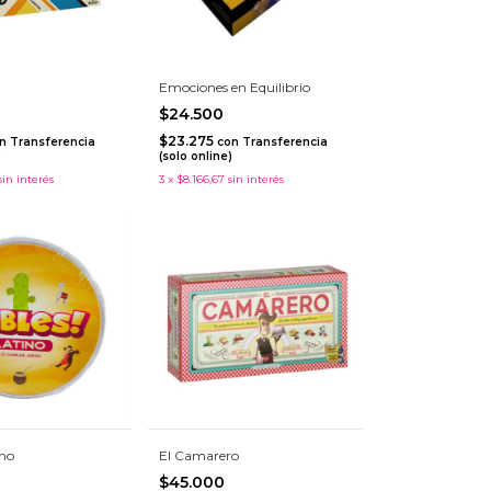
Emociones en Equilibrio
$24.500
$23.275
n
Transferencia
con
Transferencia
)
(solo online)
sin interés
3
x
$8.166,67
sin interés
ino
El Camarero
$45.000