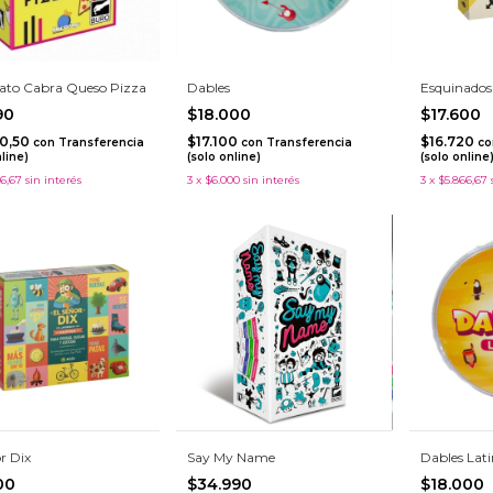
ato Cabra Queso Pizza
Dables
Esquinados
990
$18.000
$17.600
90,50
$17.100
$16.720
con
Transferencia
con
Transferencia
co
nline)
(solo online)
(solo online
6,67
sin interés
3
x
$6.000
sin interés
3
x
$5.866,67
r Dix
Say My Name
Dables Lat
600
$34.990
$18.000