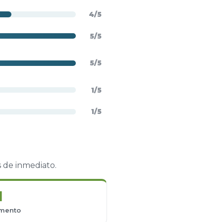
4/5
5/5
5/5
1/5
1/5
s de inmediato.
1
mento