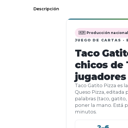
Descripción
🇦🇷 Producción naciona
JUEGO DE CARTAS · 
Taco Gatit
chicos de
jugadores
Taco Gatito Pizza es l
Queso Pizza, editada p
palabras (taco, gatit
poner la mano. Está pe
minutos.
2–6