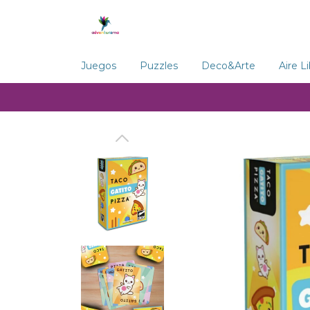
Juegos
Puzzles
Deco&Arte
Aire L