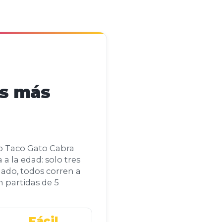
os más
ico Taco Gato Cabra
a la edad: solo tres
lado, todos corren a
n partidas de 5
Fácil