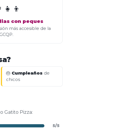
‍👧‍👦
lias con peques
sión más accesible de la
TGCQP.
sa?
🎂
Cumpleaños
de
chicos
o Gatito Pizza:
5/5