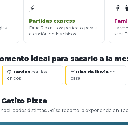
⚡
👨‍
Partidas express
Fami
glas
Dura 5 minutos: perfecto para la
La ver
atención de los chicos.
saga 
omento ideal para sacarlo a la me
🧒
Tardes
con los
☔
Días de lluvia
en
chicos
casa
 Gatito Pizza
bilidades distintas. Así se reparte la experiencia en Tac