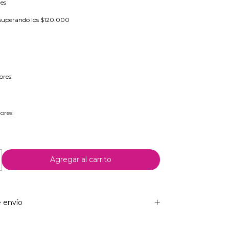
les
superando los
$120.000
ores:
ores:
 envío