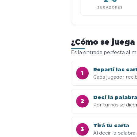
JUGADORES
¿Cómo se juega 
Es la entrada perfecta al m
Repartí las car
1
Cada jugador reci
Decí la palabr
2
Por turnos se dicen
Tirá tu carta
3
Al decir la palabra,