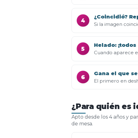
¿Coincidió? Re
4
Si la imagen coinci
Helado: ¡todos
5
Cuando aparece el 
Gana el que se
6
El primero en desh
¿Para quién es i
Apto desde los 4 años y pa
de mesa.