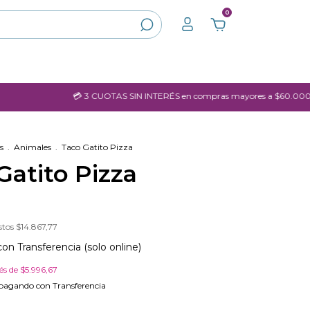
0
💳 3 CUOTAS SIN INTERÉS en compras mayores a $60.000.- con Vi
s
.
Animales
.
Taco Gatito Pizza
Gatito Pizza
stos
$14.867,77
con
Transferencia (solo online)
rés de
$5.996,67
pagando con Transferencia