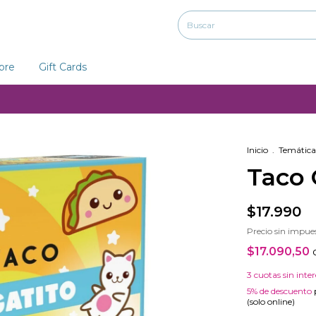
ibre
Gift Cards
Inicio
.
Temática
Taco 
$17.990
Precio sin impue
$17.090,50
3
cuotas sin inte
5% de descuento
(solo online)