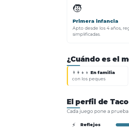
🧒
Primera infancia
Apto desde los 4 años, re
simplificadas.
¿Cuándo es el m
👨‍👩‍👧‍👦
En familia
con los peques
El perfil de Taco
Cada juego pone a prueba ha
⚡
Reflejos