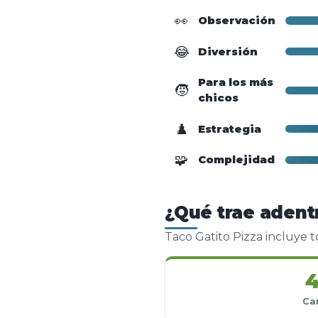
👀
Observación
😂
Diversión
Para los más
🧒
chicos
♟️
Estrategia
🧩
Complejidad
¿Qué trae adentr
Taco Gatito Pizza incluye 
Ca