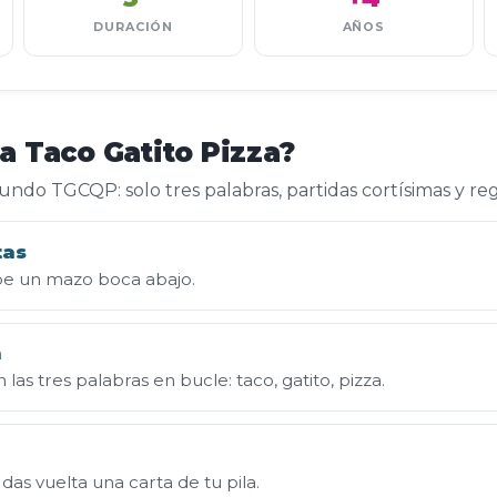
DURACIÓN
AÑOS
a Taco Gatito Pizza?
undo TGCQP: solo tres palabras, partidas cortísimas y reg
tas
be un mazo boca abajo.
a
 las tres palabras en bucle: taco, gatito, pizza.
 das vuelta una carta de tu pila.