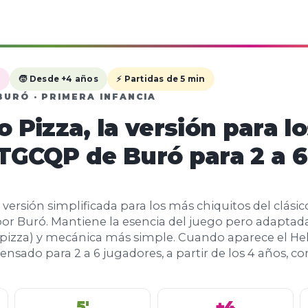
l
🧒 Desde +4 años
⚡ Partidas de 5 min
BURÓ · PRIMERA INFANCIA
o Pizza, la versión para l
 TGCQP de Buró para 2 a 6
a versión simplificada para los más chiquitos del clás
or Buró. Mantiene la esencia del juego pero adaptada 
o, pizza) y mecánica más simple. Cuando aparece el He
nsado para 2 a 6 jugadores, a partir de los 4 años, co
5'
+4