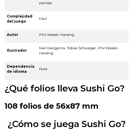
partida
Complejidad
Fácil
del juego
Autor
Phil Walker-Harding
Nan Rangsima, Tobias Schweiger, Phil Walker-
Ilustrador
Harding
Dependencia
Nula
de idioma
¿Qué folios lleva Sushi Go?
108 folios de 56x87 mm
¿Cómo se juega Sushi Go?