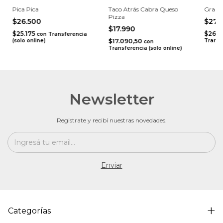
Pica Pica
Taco Atrás Cabra Queso
Gran 
Pizza
$26.500
$27.
$17.990
$25.175
$26.4
con
Transferencia
(solo online)
$17.090,50
Transf
con
Transferencia (solo online)
Newsletter
Registrate y recibí nuestras novedades.
Categorías