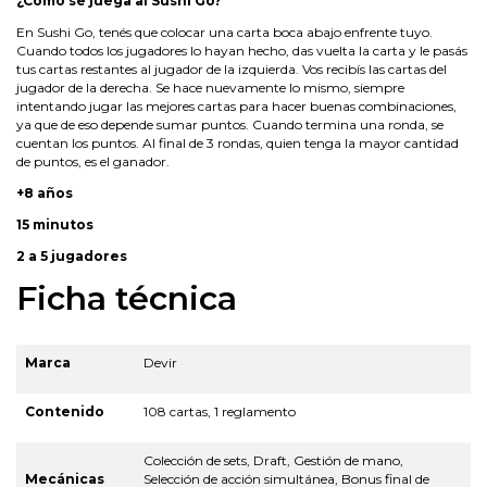
¿Cómo se juega al Sushi Go?
En Sushi Go, tenés que colocar una carta boca abajo enfrente tuyo.
Cuando todos los jugadores lo hayan hecho, das vuelta la carta y le pasás
tus cartas restantes al jugador de la izquierda. Vos recibís las cartas del
jugador de la derecha. Se hace nuevamente lo mismo, siempre
intentando jugar las mejores cartas para hacer buenas combinaciones,
ya que de eso depende sumar puntos. Cuando termina una ronda, se
cuentan los puntos. Al final de 3 rondas, quien tenga la mayor cantidad
de puntos, es el ganador.
+8 años
15 minutos
2 a 5 jugadores
Ficha técnica
Marca
Devir
Contenido
108 cartas, 1 reglamento
Colección de sets, Draft, Gestión de mano,
Mecánicas
Selección de acción simultánea, Bonus final de