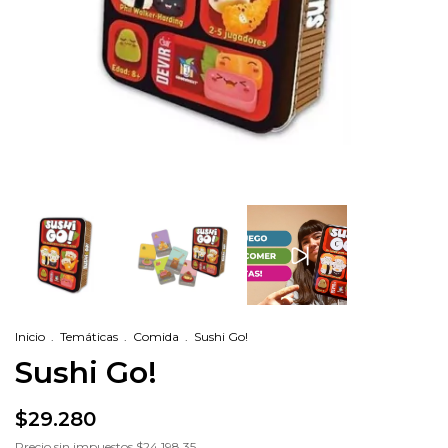
Inicio
.
Temáticas
.
Comida
.
Sushi Go!
Sushi Go!
$29.280
Precio sin impuestos
$24.198,35