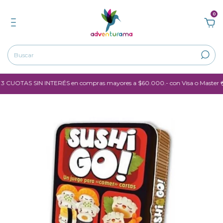
0
CUOTAS SIN INTERÉS en compras mayores a $60.000.- con Visa o Master 💳