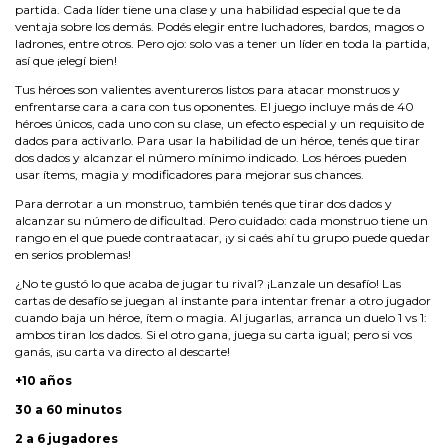
partida. Cada líder tiene una clase y una habilidad especial que te da
ventaja sobre los demás. Podés elegir entre luchadores, bardos, magos o
ladrones, entre otros. Pero ojo: solo vas a tener un líder en toda la partida,
así que ¡elegí bien!
Tus héroes son valientes aventureros listos para atacar monstruos y
enfrentarse cara a cara con tus oponentes. El juego incluye más de 40
héroes únicos, cada uno con su clase, un efecto especial y un requisito de
dados para activarlo. Para usar la habilidad de un héroe, tenés que tirar
dos dados y alcanzar el número mínimo indicado. Los héroes pueden
usar ítems, magia y modificadores para mejorar sus chances.
Para derrotar a un monstruo, también tenés que tirar dos dados y
alcanzar su número de dificultad. Pero cuidado: cada monstruo tiene un
rango en el que puede contraatacar, ¡y si caés ahí tu grupo puede quedar
en serios problemas!
¿No te gustó lo que acaba de jugar tu rival? ¡Lanzale un desafío! Las
cartas de desafío se juegan al instante para intentar frenar a otro jugador
cuando baja un héroe, ítem o magia. Al jugarlas, arranca un duelo 1 vs 1:
ambos tiran los dados. Si el otro gana, juega su carta igual; pero si vos
ganás, ¡su carta va directo al descarte!
+10 años
30 a 60 minutos
2 a 6 jugadores