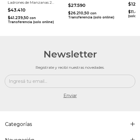
Ladrones de Manzanas 2
$12.
$27.590
juegos en 1
$43.410
$11.4
$26.210,50
con
(solo o
$41.239,50
Transferencia (solo online)
con
Transferencia (solo online)
Newsletter
Registrate y recibí nuestras novedades.
Categorías