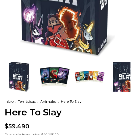
Inicio
.
Temáticas
.
Animales
.
Here To Slay
Here To Slay
$59.490
Precio sin impuestos
$49.165,29