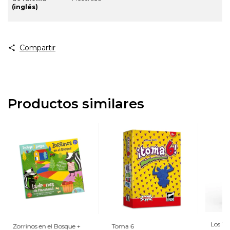
(inglés)
Compartir
Productos similares
Los Te
Zorrinos en el Bosque +
Toma 6