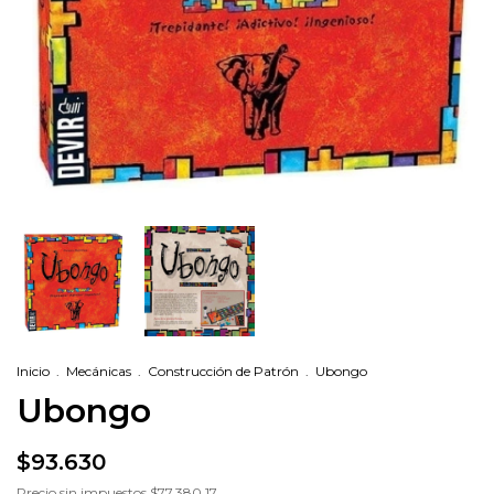
Inicio
.
Mecánicas
.
Construcción de Patrón
.
Ubongo
Ubongo
$93.630
Precio sin impuestos
$77.380,17