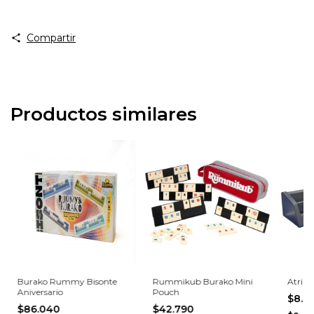
Compartir
Productos similares
Burako Rummy Bisonte
Rummikub Burako Mini
Atril 
Aniversario
Pouch
$8.8
$86.040
$42.790