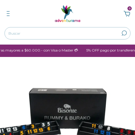
0
mayores a $60.000.- con Visa o Master 💳
5% OFF pago por transferenc