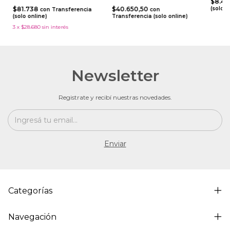
$8.41
$81.738
$40.650,50
(solo o
con
Transferencia
con
(solo online)
Transferencia (solo online)
3
x
$28.680
sin interés
Newsletter
Registrate y recibí nuestras novedades.
Categorías
Navegación