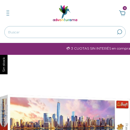
0
💳 3 CUOTAS SIN INTERÉS en compras m
Sin stock