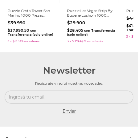
Puzzle Cesta Tower San
Puzzle Las Vegas Strip By
Puzzl
Marino 1000 Piezas
Eugene Lushpin 1000
$44.
Premium Plus
Piezas
$39.990
$29.900
$41.9
$37.990,50
$28.405
Transf
con
con
Transferencia
Transferencia (solo online)
(solo online)
3
x
$14.
3
x
$13.330
sin interés
3
x
$9.966,67
sin interés
Newsletter
Registrate y recibí nuestras novedades.