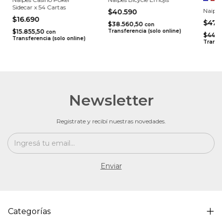
Sidecar x 54 Cartas
Naipes
$40.590
$16.690
$47.
$38.560,50
con
$15.855,50
Transferencia (solo online)
con
$44.7
Transferencia (solo online)
Transf
Newsletter
Registrate y recibí nuestras novedades.
Categorías