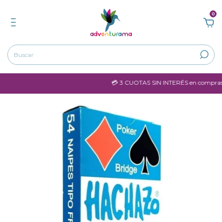
0
💳 3 CUOTAS SIN INTERÉS en compras ma