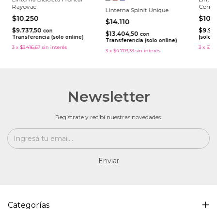
Rayovac
Compa
Linterna Spinit Unique
$10.250
$10.
$14.110
$9.737,50
$9.91
con
$13.404,50
con
Transferencia (solo online)
(solo o
Transferencia (solo online)
3
x
$3.416,67
sin interés
3
x
$3.4
3
x
$4.703,33
sin interés
Newsletter
Registrate y recibí nuestras novedades.
Categorías