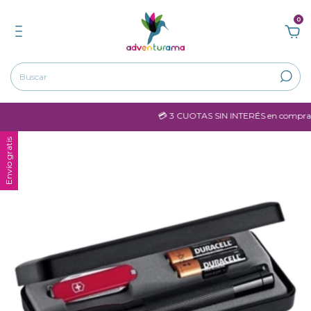
0
💳 3 CUOTAS SIN INTERÉS en compras m
Envío gratis