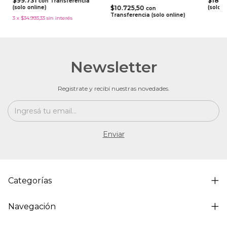
$99.731
$18.5
con
Transferencia
(solo online)
$10.725,50
(solo o
con
Transferencia (solo online)
3
x
$34.993,33
sin interés
Newsletter
Registrate y recibí nuestras novedades.
Categorías
Navegación