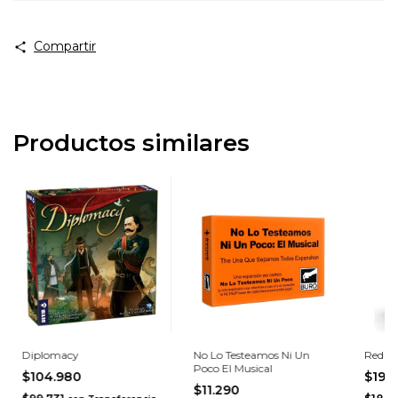
Compartir
Productos similares
Diplomacy
No Lo Testeamos Ni Un
Red 7
Poco El Musical
$104.980
$19.
$11.290