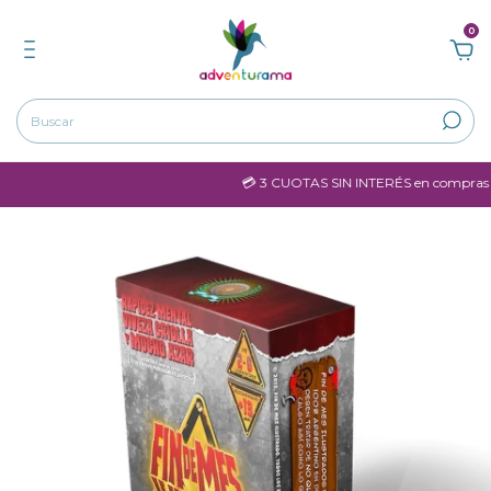
0
💳 3 CUOTAS SIN INTERÉS en compras may