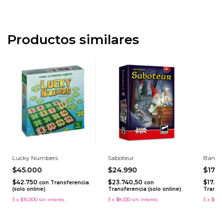
Productos similares
Lucky Numbers
Saboteur
Bandi
$45.000
$24.990
$17.
$42.750
$23.740,50
$17.0
con
Transferencia
con
(solo online)
Transferencia (solo online)
Transf
3
x
$15.000
sin interés
3
x
$8.330
sin interés
3
x
$5.9