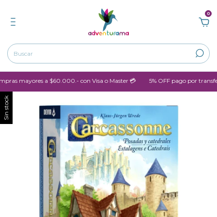
0
as mayores a $60.000.- con Visa o Master 💳
5% OFF pago por transfere
Sin stock