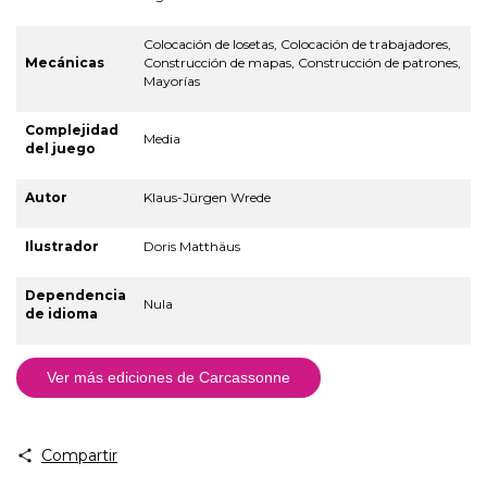
Colocación de losetas, Colocación de trabajadores,
Mecánicas
Construcción de mapas, Construcción de patrones,
Mayorías
Complejidad
Media
del juego
Autor
Klaus-Jürgen Wrede
Ilustrador
Doris Matthäus
Dependencia
Nula
de idioma
Ver más ediciones de Carcassonne
Compartir