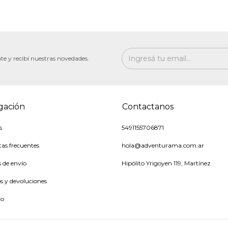
te y recibí nuestras novedades.
gación
Contactanos
s
5491155706871
as frecuentes
hola@adventurama.com.ar
s de envío
Hipólito Yrigoyen 119, Martínez
 y devoluciones
to