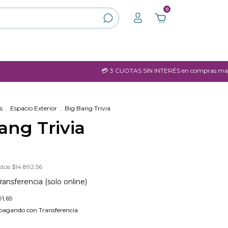
0
💳 3 CUOTAS SIN INTERÉS en compras mayores 
s
.
Espacio Exterior
.
Big Bang Trivia
ang Trivia
stos
$14.892,56
ransferencia (solo online)
91,69
pagando con Transferencia