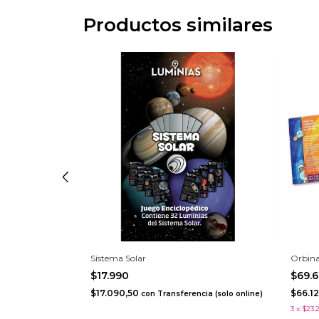
Productos similares
Sistema Solar
Orbina
$17.990
$69.
$17.090,50
$66.1
a (solo online)
con
Transferencia (solo online)
3
x
$23.