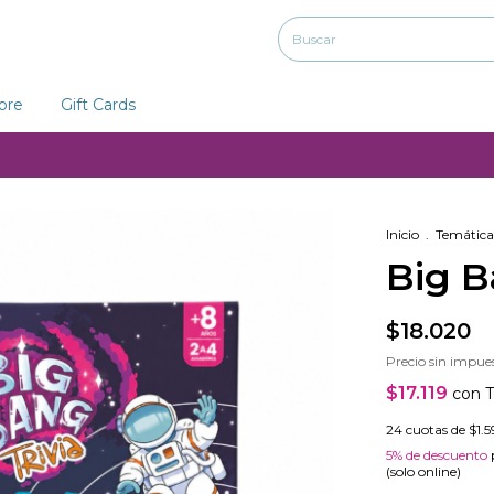
ibre
Gift Cards
Inicio
.
Temática
Big B
$18.020
Precio sin impue
$17.119
con
T
24
cuotas de
$1.5
5% de descuento
(solo online)