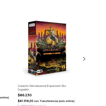
Envío gratis
Galactic Renaissance Expansión 5to
Clank En El Esp
Jugador
$127.380
$86.230
$121.011
online)
con
Tra
$81.918,50
con
Transferencia (solo online)
3
x
$42.460
sin int