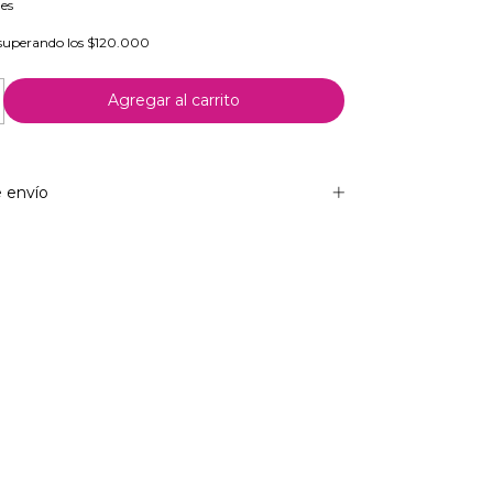
les
superando los
$120.000
 envío