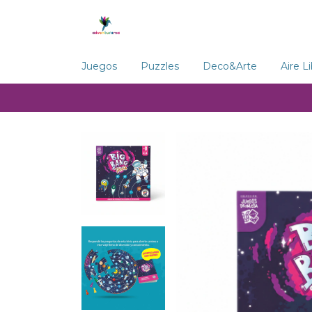
Juegos
Puzzles
Deco&Arte
Aire L