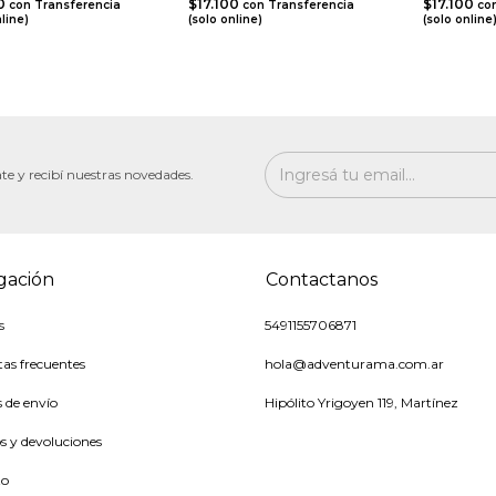
00
$17.100
$17.100
con
Transferencia
con
Transferencia
co
nline)
(solo online)
(solo online
te y recibí nuestras novedades.
gación
Contactanos
s
5491155706871
as frecuentes
hola@adventurama.com.ar
s de envío
Hipólito Yrigoyen 119, Martínez
 y devoluciones
to