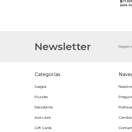
$17.1
(solo o
Newsletter
Registra
Categorías
Nave
Juegos
Nosotro
Puzzles
Pregunt
Deco&Arte
Política
Aire Libre
Cambios
Gift Cards
Contac