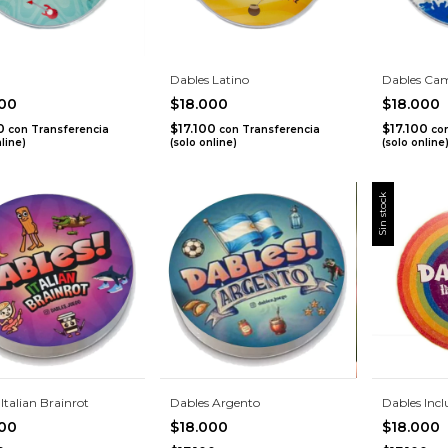
Dables Latino
Dables Ca
000
$18.000
$18.000
00
$17.100
$17.100
con
Transferencia
con
Transferencia
co
nline)
(solo online)
(solo online
Sin stock
Italian Brainrot
Dables Argento
Dables Incl
000
$18.000
$18.000