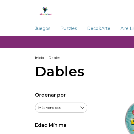
Juegos
Puzzles
Deco&Arte
Aire L
Inicio
.
Dables
Dables
Ordenar por
Edad Mínima