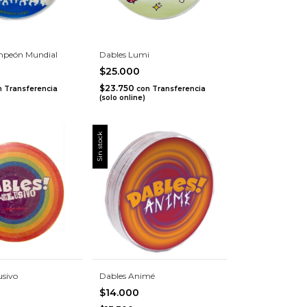
mpeón Mundial
Dables Lumi
$25.000
$23.750
n
Transferencia
con
Transferencia
)
(solo online)
Sin stock
usivo
Dables Animé
$14.000