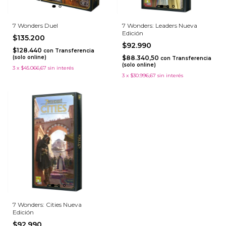
7 Wonders Duel
7 Wonders: Leaders Nueva
Edición
$135.200
$92.990
$128.440
con
Transferencia
(solo online)
$88.340,50
con
Transferencia
(solo online)
3
x
$45.066,67
sin interés
3
x
$30.996,67
sin interés
7 Wonders: Cities Nueva
Edición
$92.990