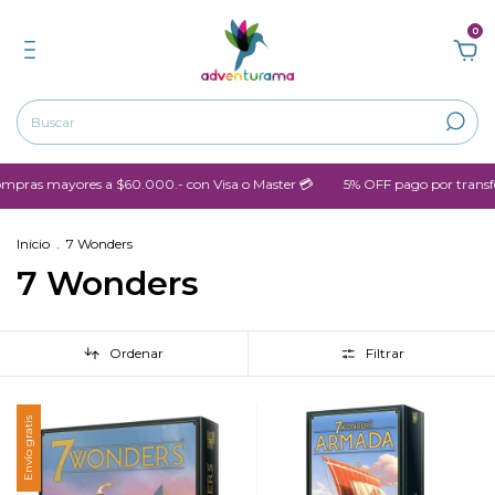
0
pras mayores a $60.000.- con Visa o Master 💳
5% OFF pago por transfe
Inicio
.
7 Wonders
7 Wonders
Ordenar
Filtrar
Envío gratis