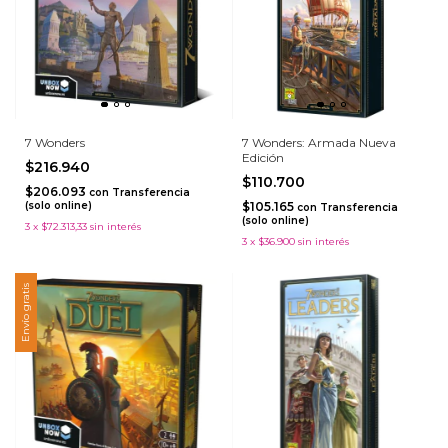
7 Wonders
7 Wonders: Armada Nueva
Edición
$216.940
$110.700
$206.093
con
Transferencia
(solo online)
$105.165
con
Transferencia
(solo online)
3
x
$72.313,33
sin interés
3
x
$36.900
sin interés
Envío gratis